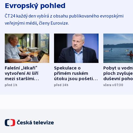
Evropský pohled
ČT24 každý den vybírá z obsahu publikovaného evropskými
veřejnými médii, členy Eurovize.
Falešní „lékaři“
Spekulace o
Pobyt u vodn
vytvoření AI šíří
přímém ruském
ploch zvyšuje
mezi staršími
útoku jsou pošetilé,
duševní poho
Poláky nebezpečné
míní estonský
ukázala
před 1
h
před 14
h
včera v 07:30
zdravotní rady
bezpečnostní
mezinárodní 
expert