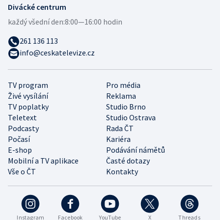
Divácké centrum
každý všední den:
8:00—16:00 hodin
261 136 113
info@ceskatelevize.cz
TV program
Pro média
Živé vysílání
Reklama
TV poplatky
Studio Brno
Teletext
Studio Ostrava
Podcasty
Rada ČT
Počasí
Kariéra
E-shop
Podávání námětů
Mobilní a TV aplikace
Časté dotazy
Vše o ČT
Kontakty
Instagram
Facebook
YouTube
X
Threads