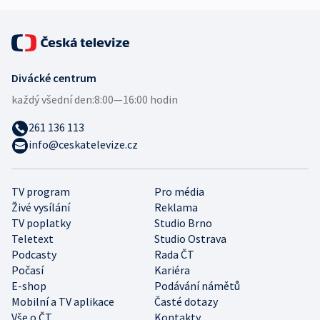
Divácké centrum
každý všední den:
8:00—16:00 hodin
261 136 113
info@ceskatelevize.cz
TV program
Pro média
Živé vysílání
Reklama
TV poplatky
Studio Brno
Teletext
Studio Ostrava
Podcasty
Rada ČT
Počasí
Kariéra
E-shop
Podávání námětů
Mobilní a TV aplikace
Časté dotazy
Vše o ČT
Kontakty