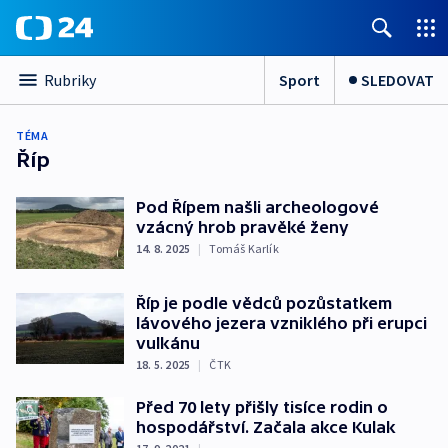
Sport
SLEDOVAT
Rubriky
TÉMA
Říp
Pod Řípem našli archeologové
vzácný hrob pravěké ženy
14. 8. 2025
|
Tomáš Karlík
Říp je podle vědců pozůstatkem
lávového jezera vzniklého při erupci
vulkánu
18. 5. 2025
|
ČTK
Před 70 lety přišly tisíce rodin o
hospodářství. Začala akce Kulak