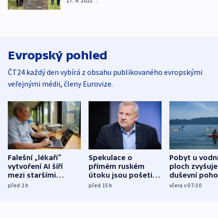
17. 9. 2021
|
Evropský pohled
ČT24 každý den vybírá z obsahu publikovaného evropskými
veřejnými médii, členy Eurovize.
Falešní „lékaři“
Spekulace o
Pobyt u vodn
vytvoření AI šíří
přímém ruském
ploch zvyšuje
mezi staršími
útoku jsou pošetilé,
duševní poho
Poláky nebezpečné
míní estonský
ukázala
před 2
h
před 15
h
včera v 07:30
zdravotní rady
bezpečnostní
mezinárodní 
expert