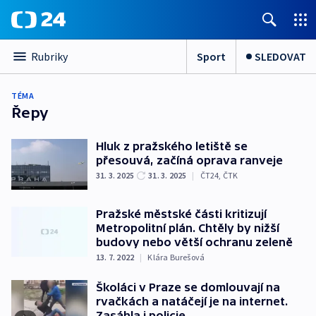
Sport
SLEDOVAT
Rubriky
TÉMA
Řepy
Hluk z pražského letiště se
přesouvá, začíná oprava ranveje
31. 3. 2025
31. 3. 2025
|
ČT24
,
ČTK
Pražské městské části kritizují
Metropolitní plán. Chtěly by nižší
budovy nebo větší ochranu zeleně
13. 7. 2022
|
Klára Burešová
Školáci v Praze se domlouvají na
rvačkách a natáčejí je na internet.
Zasáhla i policie