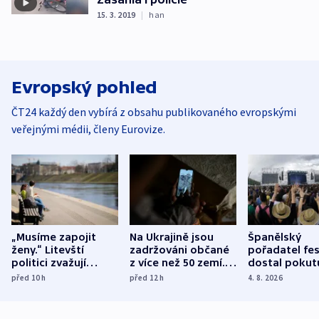
15. 3. 2019
|
han
Evropský pohled
ČT24 každý den vybírá z obsahu publikovaného evropskými
veřejnými médii, členy Eurovize.
„Musíme zapojit
Na Ukrajině jsou
Španělský
ženy.“ Litevští
zadržováni občané
pořadatel fes
politici zvažují
z více než 50 zemí.
dostal pokut
dohodu o
Bojovali na straně
nekalé prakti
před 10
h
před 12
h
4. 8. 2026
demografii
Ruska