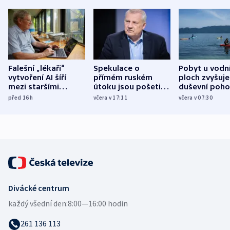
Falešní „lékaři“
Spekulace o
Pobyt u vodn
vytvoření AI šíří
přímém ruském
ploch zvyšuje
mezi staršími
útoku jsou pošetilé,
duševní poho
Poláky nebezpečné
míní estonský
ukázala
před 16
h
včera v 17:11
včera v 07:30
zdravotní rady
bezpečnostní
mezinárodní 
expert
Divácké centrum
každý všední den:
8:00—16:00 hodin
261 136 113