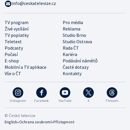
info@ceskatelevize.cz
TV program
Pro média
Živé vysílání
Reklama
TV poplatky
Studio Brno
Teletext
Studio Ostrava
Podcasty
Rada ČT
Počasí
Kariéra
E-shop
Podávání námětů
Mobilní a TV aplikace
Časté dotazy
Vše o ČT
Kontakty
Instagram
Facebook
YouTube
X
Threads
© Česká televize
•
•
English
Ochrana soukromí
Přístupnost