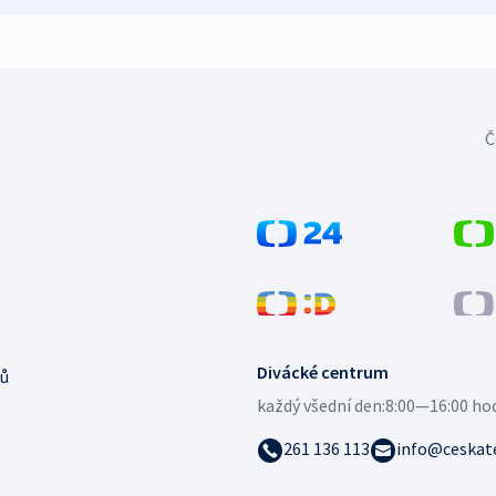
Č
Divácké centrum
ů
každý všední den:
8:00—16:00 ho
261 136 113
info@ceskate