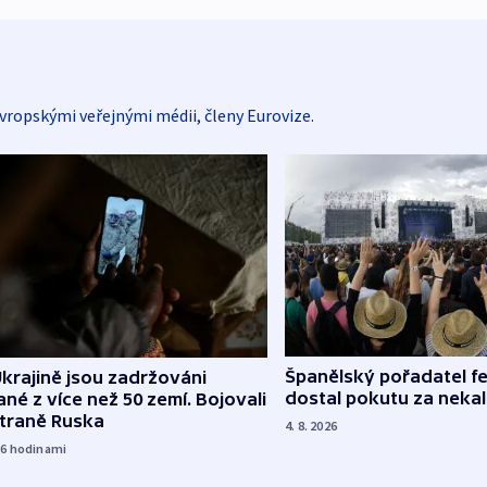
vropskými veřejnými médii, členy Eurovize.
Španělský pořadatel fe
krajině jsou zadržováni
dostal pokutu za nekal
né z více než 50 zemí. Bojovali
straně Ruska
4. 8. 2026
16
hodinami