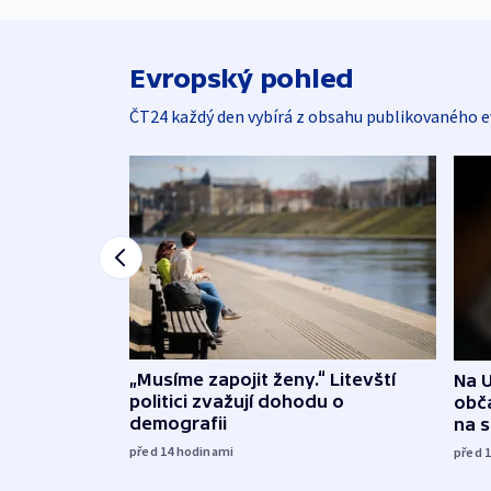
Evropský pohled
ČT24 každý den vybírá z obsahu publikovaného e
„Musíme zapojit ženy.“ Litevští
Na U
politici zvažují dohodu o
obča
demografii
na 
před 14
hodinami
před 