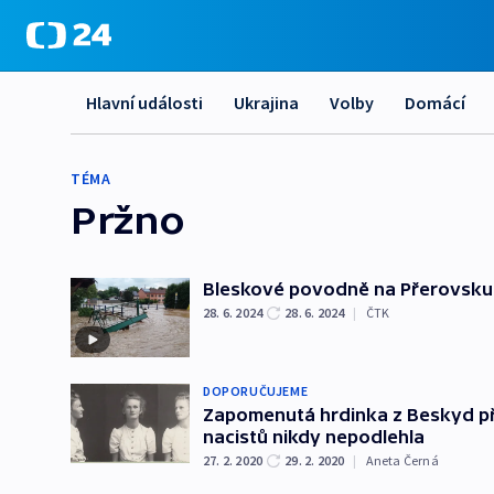
Hlavní události
Ukrajina
Volby
Domácí
TÉMA
Pržno
Bleskové povodně na Přerovsku 
28. 6. 2024
28. 6. 2024
|
ČTK
DOPORUČUJEME
Zapomenutá hrdinka z Beskyd pře
nacistů nikdy nepodlehla
27. 2. 2020
29. 2. 2020
|
Aneta Černá