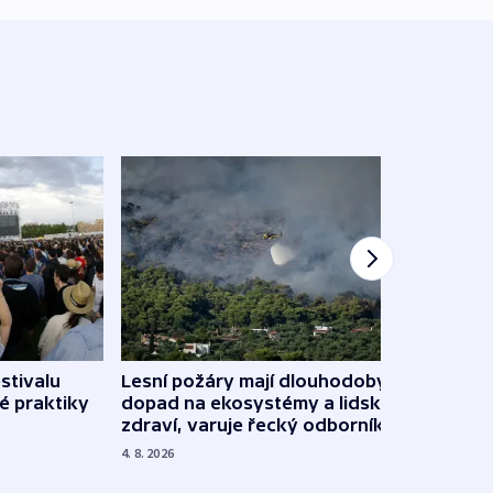
stivalu
Lesní požáry mají dlouhodobý
Ukraj
é praktiky
dopad na ekosystémy a lidské
Franc
zdraví, varuje řecký odborník
požá
4. 8. 2026
3. 8. 20