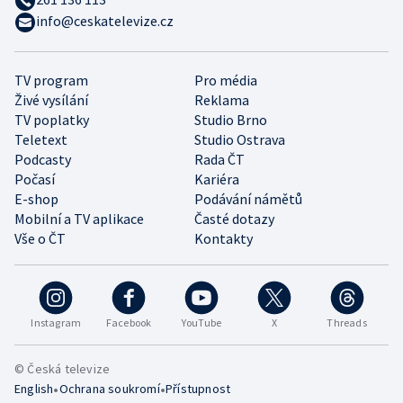
info@ceskatelevize.cz
TV program
Pro média
Živé vysílání
Reklama
TV poplatky
Studio Brno
Teletext
Studio Ostrava
Podcasty
Rada ČT
Počasí
Kariéra
E-shop
Podávání námětů
Mobilní a TV aplikace
Časté dotazy
Vše o ČT
Kontakty
Instagram
Facebook
YouTube
X
Threads
© Česká televize
•
•
English
Ochrana soukromí
Přístupnost