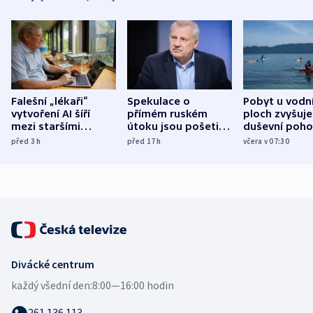
Falešní „lékaři“
Spekulace o
Pobyt u vodn
vytvoření AI šíří
přímém ruském
ploch zvyšuje
mezi staršími
útoku jsou pošetilé,
duševní poho
Poláky nebezpečné
míní estonský
ukázala
před 3
h
před 17
h
včera v 07:30
zdravotní rady
bezpečnostní
mezinárodní 
expert
Divácké centrum
každý všední den:
8:00—16:00 hodin
261 136 113