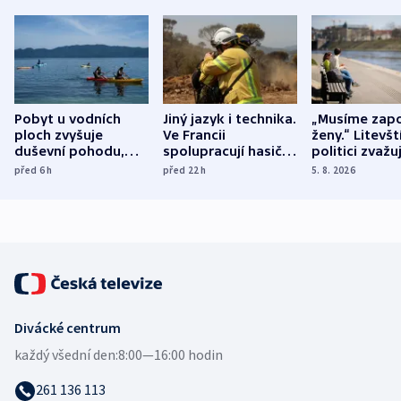
Pobyt u vodních
Jiný jazyk i technika.
„Musíme zapo
ploch zvyšuje
Ve Francii
ženy.“ Litevšt
duševní pohodu,
spolupracují hasiči z
politici zvažuj
ukázala
různých zemí
dohodu o
před 6
h
před 22
h
5. 8. 2026
mezinárodní studie
demografii
Divácké centrum
každý všední den:
8:00—16:00 hodin
261 136 113