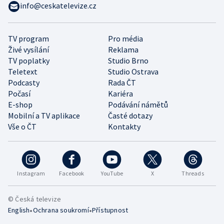
info@ceskatelevize.cz
TV program
Pro média
Živé vysílání
Reklama
TV poplatky
Studio Brno
Teletext
Studio Ostrava
Podcasty
Rada ČT
Počasí
Kariéra
E-shop
Podávání námětů
Mobilní a TV aplikace
Časté dotazy
Vše o ČT
Kontakty
Instagram
Facebook
YouTube
X
Threads
© Česká televize
•
•
English
Ochrana soukromí
Přístupnost