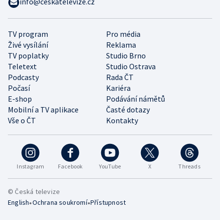
info@ceskatelevize.cz
TV program
Pro média
Živé vysílání
Reklama
TV poplatky
Studio Brno
Teletext
Studio Ostrava
Podcasty
Rada ČT
Počasí
Kariéra
E-shop
Podávání námětů
Mobilní a TV aplikace
Časté dotazy
Vše o ČT
Kontakty
Instagram
Facebook
YouTube
X
Threads
© Česká televize
•
•
English
Ochrana soukromí
Přístupnost