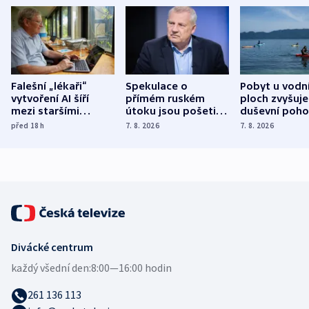
Falešní „lékaři“
Spekulace o
Pobyt u vodn
vytvoření AI šíří
přímém ruském
ploch zvyšuje
mezi staršími
útoku jsou pošetilé,
duševní poho
Poláky nebezpečné
míní estonský
ukázala
před 18
h
7. 8. 2026
7. 8. 2026
zdravotní rady
bezpečnostní
mezinárodní 
expert
Divácké centrum
každý všední den:
8:00—16:00 hodin
261 136 113