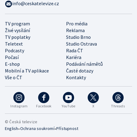
info@ceskatelevize.cz
TV program
Pro média
Živé vysílání
Reklama
TV poplatky
Studio Brno
Teletext
Studio Ostrava
Podcasty
Rada ČT
Počasí
Kariéra
E-shop
Podávání námětů
Mobilní a TV aplikace
Časté dotazy
Vše o ČT
Kontakty
Instagram
Facebook
YouTube
X
Threads
© Česká televize
•
•
English
Ochrana soukromí
Přístupnost