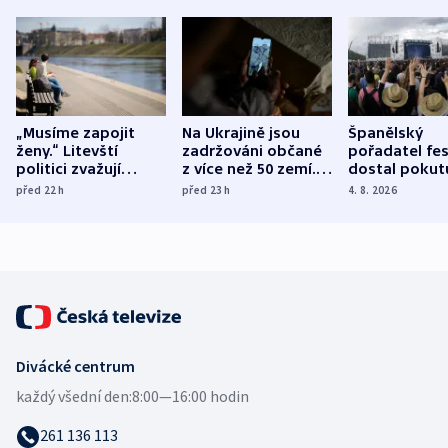
„Musíme zapojit
Na Ukrajině jsou
Španělský
ženy.“ Litevští
zadržováni občané
pořadatel fes
politici zvažují
z více než 50 zemí.
dostal pokut
dohodu o
Bojovali na straně
nekalé prakti
před 22
h
před 23
h
4. 8. 2026
demografii
Ruska
Divácké centrum
každý všední den:
8:00—16:00 hodin
261 136 113