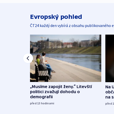
Evropský pohled
ČT24 každý den vybírá z obsahu publikovaného e
„Musíme zapojit ženy.“ Litevští
Na U
politici zvažují dohodu o
obča
demografii
na 
před 13
hodinami
před 