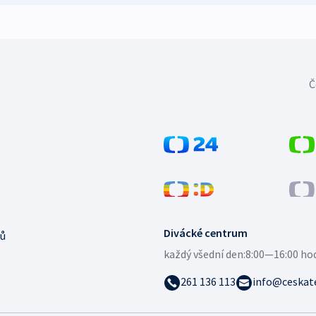
Č
Divácké centrum
ů
každý všední den:
8:00—16:00 ho
261 136 113
info@ceskate