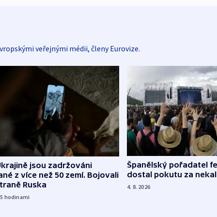
vropskými veřejnými médii, členy Eurovize.
Španělský pořadatel fe
krajině jsou zadržováni
dostal pokutu za nekal
né z více než 50 zemí. Bojovali
straně Ruska
4. 8. 2026
15
hodinami