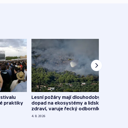
stivalu
Lesní požáry mají dlouhodobý
Ukraj
é praktiky
dopad na ekosystémy a lidské
Franc
zdraví, varuje řecký odborník
požá
4. 8. 2026
3. 8. 20