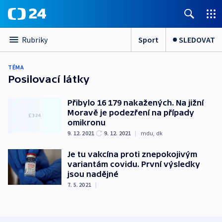
Sport
SLEDOVAT
Rubriky
TÉMA
Posilovací látky
Přibylo 16 179 nakažených. Na jižní
Moravě je podezření na případy
omikronu
9. 12. 2021
9. 12. 2021
|
mdu
,
dk
Je tu vakcína proti znepokojivým
variantám covidu. První výsledky
jsou nadějné
7. 5. 2021
|