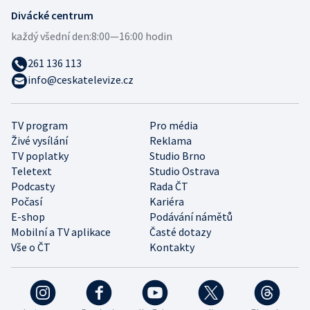
Divácké centrum
každý všední den:
8:00—16:00 hodin
261 136 113
info@ceskatelevize.cz
TV program
Pro média
Živé vysílání
Reklama
TV poplatky
Studio Brno
Teletext
Studio Ostrava
Podcasty
Rada ČT
Počasí
Kariéra
E-shop
Podávání námětů
Mobilní a TV aplikace
Časté dotazy
Vše o ČT
Kontakty