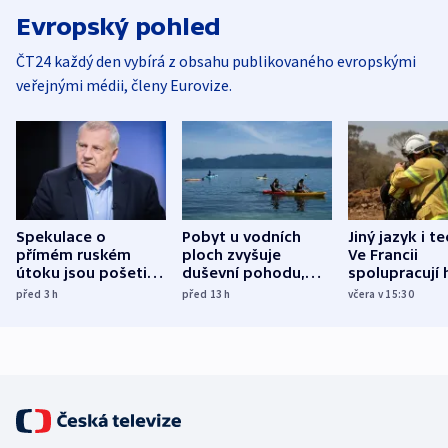
Evropský pohled
ČT24 každý den vybírá z obsahu publikovaného evropskými
veřejnými médii, členy Eurovize.
Spekulace o
Pobyt u vodních
Jiný jazyk i t
přímém ruském
ploch zvyšuje
Ve Francii
útoku jsou pošetilé,
duševní pohodu,
spolupracují h
míní estonský
ukázala
různých zemí
před 3
h
před 13
h
včera v 15:30
bezpečnostní
mezinárodní studie
expert