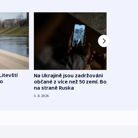
Litevští
Na Ukrajině jsou zadržováni
Španě
 o
občané z více než 50 zemí. Bojovali
dosta
na straně Ruska
4. 8. 20
5. 8. 2026