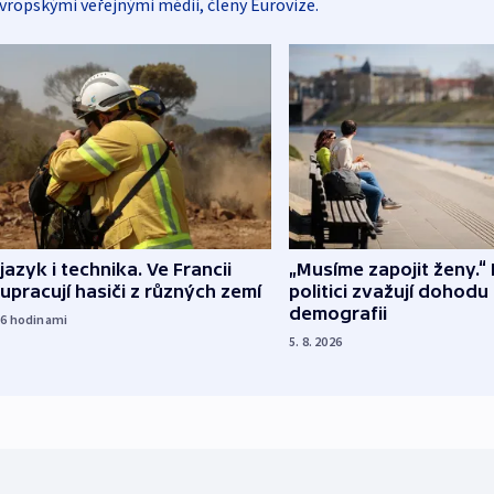
vropskými veřejnými médii, členy Eurovize.
 jazyk i technika. Ve Francii
„Musíme zapojit ženy.“ 
upracují hasiči z různých zemí
politici zvažují dohodu
demografii
16
hodinami
5. 8. 2026