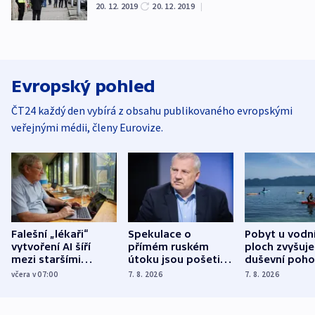
20. 12. 2019
20. 12. 2019
|
Evropský pohled
ČT24 každý den vybírá z obsahu publikovaného evropskými
veřejnými médii, členy Eurovize.
Falešní „lékaři“
Spekulace o
Pobyt u vodn
vytvoření AI šíří
přímém ruském
ploch zvyšuje
mezi staršími
útoku jsou pošetilé,
duševní poho
Poláky nebezpečné
míní estonský
ukázala
včera v 07:00
7. 8. 2026
7. 8. 2026
zdravotní rady
bezpečnostní
mezinárodní 
expert