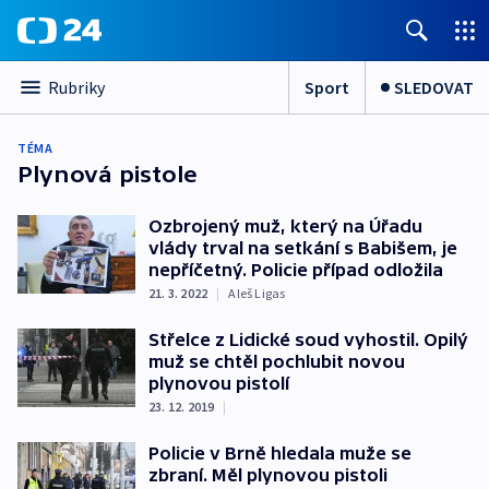
Sport
SLEDOVAT
Rubriky
TÉMA
Plynová pistole
Ozbrojený muž, který na Úřadu
vlády trval na setkání s Babišem, je
nepříčetný. Policie případ odložila
21. 3. 2022
|
Aleš Ligas
Střelce z Lidické soud vyhostil. Opilý
muž se chtěl pochlubit novou
plynovou pistolí
23. 12. 2019
|
Policie v Brně hledala muže se
zbraní. Měl plynovou pistoli