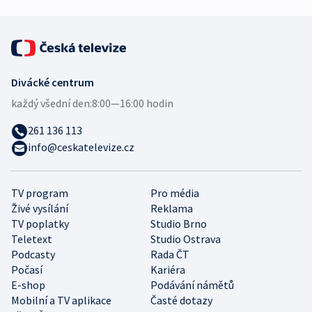
Divácké centrum
každý všední den:
8:00—16:00 hodin
261 136 113
info@ceskatelevize.cz
TV program
Pro média
Živé vysílání
Reklama
TV poplatky
Studio Brno
Teletext
Studio Ostrava
Podcasty
Rada ČT
Počasí
Kariéra
E-shop
Podávání námětů
Mobilní a TV aplikace
Časté dotazy