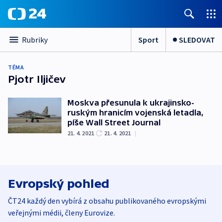
Sport
SLEDOVAT
Rubriky
TÉMA
Pjotr Iljičev
Moskva přesunula k ukrajinsko-
ruským hranicím vojenská letadla,
píše Wall Street Journal
21. 4. 2021
21. 4. 2021
|
Evropský pohled
ČT24 každý den vybírá z obsahu publikovaného evropskými
veřejnými médii, členy Eurovize.