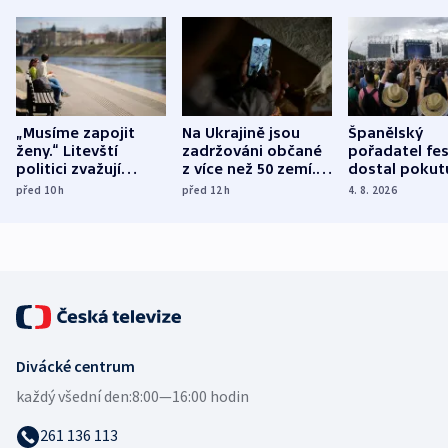
„Musíme zapojit
Na Ukrajině jsou
Španělský
ženy.“ Litevští
zadržováni občané
pořadatel fes
politici zvažují
z více než 50 zemí.
dostal pokut
dohodu o
Bojovali na straně
nekalé prakti
před 10
h
před 12
h
4. 8. 2026
demografii
Ruska
Divácké centrum
každý všední den:
8:00—16:00 hodin
261 136 113