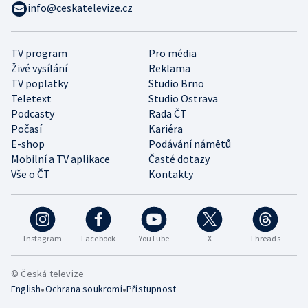
info@ceskatelevize.cz
TV program
Pro média
Živé vysílání
Reklama
TV poplatky
Studio Brno
Teletext
Studio Ostrava
Podcasty
Rada ČT
Počasí
Kariéra
E-shop
Podávání námětů
Mobilní a TV aplikace
Časté dotazy
Vše o ČT
Kontakty
Instagram
Facebook
YouTube
X
Threads
© Česká televize
•
•
English
Ochrana soukromí
Přístupnost