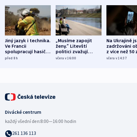
Jiný jazyk i technika.
„Musíme zapojit
Na Ukrajině j
Ve Francii
ženy.“ Litevští
zadržováni o
spolupracují hasiči z
politici zvažují
z více než 50 
různých zemí
dohodu o
Bojovali na s
před 8
h
včera v 16:00
včera v 14:37
demografii
Ruska
Divácké centrum
každý všední den:
8:00—16:00 hodin
261 136 113