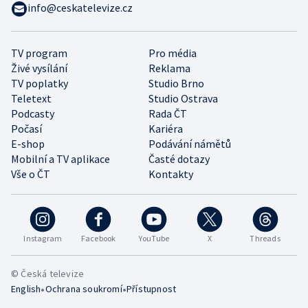
info@ceskatelevize.cz
TV program
Pro média
Živé vysílání
Reklama
TV poplatky
Studio Brno
Teletext
Studio Ostrava
Podcasty
Rada ČT
Počasí
Kariéra
E-shop
Podávání námětů
Mobilní a TV aplikace
Časté dotazy
Vše o ČT
Kontakty
Instagram
Facebook
YouTube
X
Threads
© Česká televize
•
•
English
Ochrana soukromí
Přístupnost