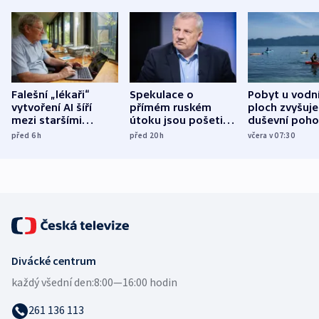
Falešní „lékaři“
Spekulace o
Pobyt u vodn
vytvoření AI šíří
přímém ruském
ploch zvyšuje
mezi staršími
útoku jsou pošetilé,
duševní poho
Poláky nebezpečné
míní estonský
ukázala
před 6
h
před 20
h
včera v 07:30
zdravotní rady
bezpečnostní
mezinárodní 
expert
Divácké centrum
každý všední den:
8:00—16:00 hodin
261 136 113