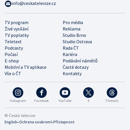
info@ceskatelevize.cz
TV program
Pro média
Živé vysílání
Reklama
TV poplatky
Studio Brno
Teletext
Studio Ostrava
Podcasty
Rada ČT
Počasí
Kariéra
E-shop
Podávání námětů
Mobilní a TV aplikace
Časté dotazy
Vše o ČT
Kontakty
Instagram
Facebook
YouTube
X
Threads
© Česká televize
•
•
English
Ochrana soukromí
Přístupnost