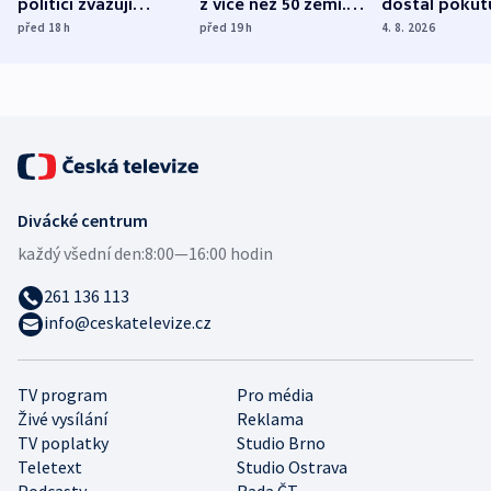
politici zvažují
z více než 50 zemí.
dostal pokut
dohodu o
Bojovali na straně
nekalé prakti
před 18
h
před 19
h
4. 8. 2026
demografii
Ruska
Divácké centrum
každý všední den:
8:00—16:00 hodin
261 136 113
info@ceskatelevize.cz
TV program
Pro média
Živé vysílání
Reklama
TV poplatky
Studio Brno
Teletext
Studio Ostrava