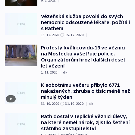
9. 2. 2021
|
Vězeňská služba povolá do svých
nemocnic odsouzené lékaře, počítá i
s Rathem
15. 12. 2020
15. 12. 2020
|
Protesty kvůli covidu-19 ve věznici
na Mostecku vyšetřuje policie.
Organizátorům hrozí dalších deset
let vězení
1. 11. 2020
|
dk
K sobotnímu večeru přibylo 6771
nakažených, zhruba o tisíc méně než
minulý týden
31. 10. 2020
31. 10. 2020
|
dk
Rath dostal v teplické věznici úlevy,
na které neměl nárok, zjistilo šetření
státního zastupitelství
5. 6. 2020
|
Kristýna Šopfová