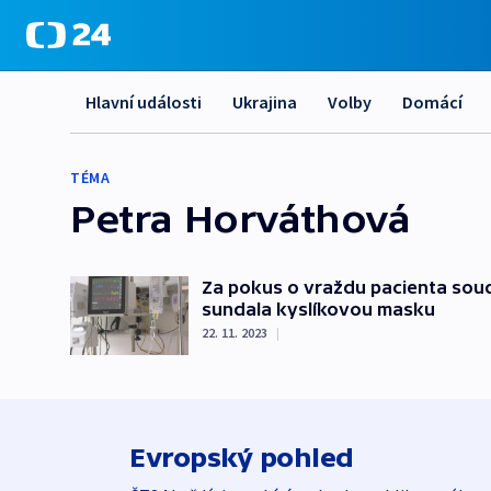
Hlavní události
Ukrajina
Volby
Domácí
TÉMA
Petra Horváthová
Za pokus o vraždu pacienta soud
sundala kyslíkovou masku
22. 11. 2023
|
Evropský pohled