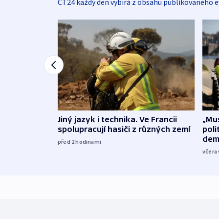
ČT24 každý den vybírá z obsahu publikovaného e
Jiný jazyk i technika. Ve Francii
„Mus
spolupracují hasiči z různých zemí
poli
dem
před 2
hodinami
včera 