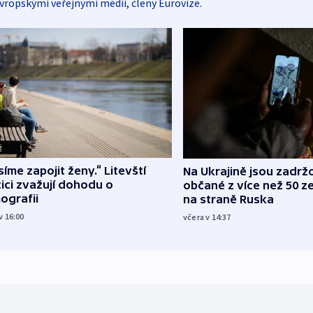
vropskými veřejnými médii, členy Eurovize.
íme zapojit ženy.“ Litevští
Na Ukrajině jsou zadrž
tici zvažují dohodu o
občané z více než 50 ze
ografii
na straně Ruska
v 16:00
včera v 14:37