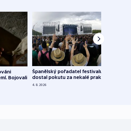
Španělský pořadatel festivalu
ováni
Lesn
dostal pokutu za nekalé praktiky
mí. Bojovali
dopa
zdrav
4. 8. 2026
4. 8. 20