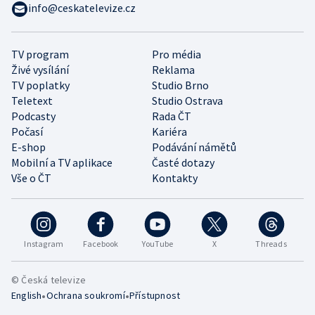
info@ceskatelevize.cz
TV program
Pro média
Živé vysílání
Reklama
TV poplatky
Studio Brno
Teletext
Studio Ostrava
Podcasty
Rada ČT
Počasí
Kariéra
E-shop
Podávání námětů
Mobilní a TV aplikace
Časté dotazy
Vše o ČT
Kontakty
Instagram
Facebook
YouTube
X
Threads
© Česká televize
•
•
English
Ochrana soukromí
Přístupnost