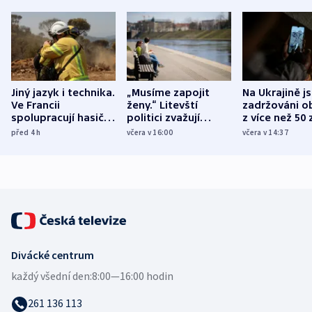
Jiný jazyk i technika.
„Musíme zapojit
Na Ukrajině j
Ve Francii
ženy.“ Litevští
zadržováni o
spolupracují hasiči z
politici zvažují
z více než 50 
různých zemí
dohodu o
Bojovali na s
před 4
h
včera v 16:00
včera v 14:37
demografii
Ruska
Divácké centrum
každý všední den:
8:00—16:00 hodin
261 136 113