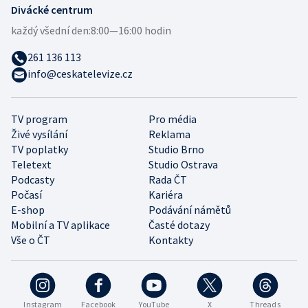
Divácké centrum
každý všední den:
8:00—16:00 hodin
261 136 113
info@ceskatelevize.cz
TV program
Pro média
Živé vysílání
Reklama
TV poplatky
Studio Brno
Teletext
Studio Ostrava
Podcasty
Rada ČT
Počasí
Kariéra
E-shop
Podávání námětů
Mobilní a TV aplikace
Časté dotazy
Vše o ČT
Kontakty
Instagram
Facebook
YouTube
X
Threads