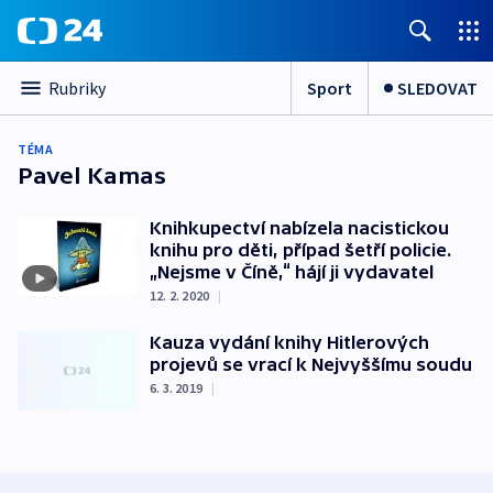
Sport
SLEDOVAT
Rubriky
TÉMA
Pavel Kamas
Knihkupectví nabízela nacistickou
knihu pro děti, případ šetří policie.
„Nejsme v Číně,“ hájí ji vydavatel
12. 2. 2020
|
Kauza vydání knihy Hitlerových
projevů se vrací k Nejvyššímu soudu
6. 3. 2019
|