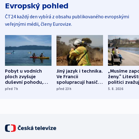
Evropský pohled
ČT24 každý den vybírá z obsahu publikovaného evropskými
veřejnými médii, členy Eurovize.
Pobyt u vodních
Jiný jazyk i technika.
„Musíme zapo
ploch zvyšuje
Ve Francii
ženy.“ Litevšt
duševní pohodu,
spolupracují hasiči z
politici zvažuj
ukázala
různých zemí
dohodu o
před 7
h
před 23
h
5. 8. 2026
mezinárodní studie
demografii