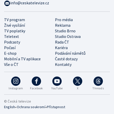
info@ceskatelevize.cz
TV program
Pro média
Živé vysílání
Reklama
TV poplatky
Studio Brno
Teletext
Studio Ostrava
Podcasty
Rada ČT
Počasí
Kariéra
E-shop
Podávání námětů
Mobilní a TV aplikace
Časté dotazy
Vše o ČT
Kontakty
Instagram
Facebook
YouTube
X
Threads
© Česká televize
•
•
English
Ochrana soukromí
Přístupnost