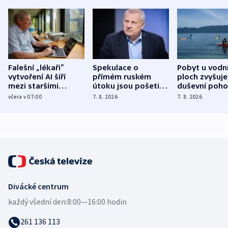
Falešní „lékaři“
Spekulace o
Pobyt u vodn
vytvoření AI šíří
přímém ruském
ploch zvyšuje
mezi staršími
útoku jsou pošetilé,
duševní poho
Poláky nebezpečné
míní estonský
ukázala
včera v 07:00
7. 8. 2026
7. 8. 2026
zdravotní rady
bezpečnostní
mezinárodní 
expert
Divácké centrum
každý všední den:
8:00—16:00 hodin
261 136 113