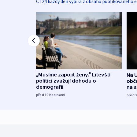
ČT24 každý den vybírá z obsahu publikovaného e
„Musíme zapojit ženy.“ Litevští
Na U
politici zvažují dohodu o
obča
demografii
na 
před 19
hodinami
před 