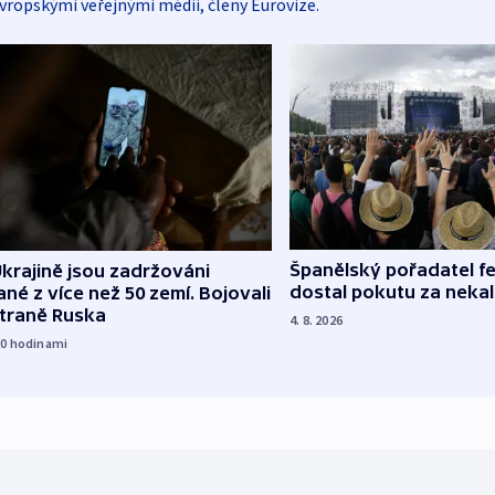
vropskými veřejnými médii, členy Eurovize.
Španělský pořadatel fe
krajině jsou zadržováni
dostal pokutu za nekal
né z více než 50 zemí. Bojovali
straně Ruska
4. 8. 2026
20
hodinami