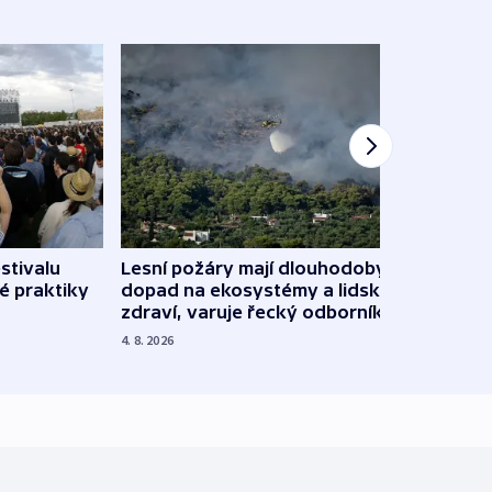
stivalu
Lesní požáry mají dlouhodobý
Ukraj
é praktiky
dopad na ekosystémy a lidské
Franc
zdraví, varuje řecký odborník
požá
4. 8. 2026
3. 8. 20