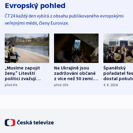
Evropský pohled
ČT24 každý den vybírá z obsahu publikovaného evropskými
veřejnými médii, členy Eurovize.
„Musíme zapojit
Na Ukrajině jsou
Španělský
ženy.“ Litevští
zadržováni občané
pořadatel fes
politici zvažují
z více než 50 zemí.
dostal pokut
dohodu o
Bojovali na straně
nekalé prakti
před 8
h
před 10
h
4. 8. 2026
demografii
Ruska