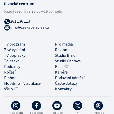
Divácké centrum
každý všední den:
8:00—16:00 hodin
261 136 113
info@ceskatelevize.cz
TV program
Pro média
Živé vysílání
Reklama
TV poplatky
Studio Brno
Teletext
Studio Ostrava
Podcasty
Rada ČT
Počasí
Kariéra
E-shop
Podávání námětů
Mobilní a TV aplikace
Časté dotazy
Vše o ČT
Kontakty
Instagram
Facebook
YouTube
X
Threads