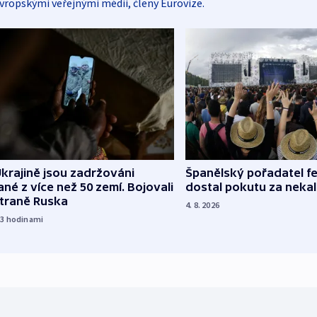
vropskými veřejnými médii, členy Eurovize.
Španělský pořadatel fe
krajině jsou zadržováni
dostal pokutu za nekal
né z více než 50 zemí. Bojovali
straně Ruska
4. 8. 2026
23
hodinami