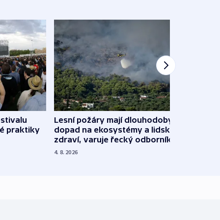
stivalu
Lesní požáry mají dlouhodobý
Ukraj
é praktiky
dopad na ekosystémy a lidské
Franc
zdraví, varuje řecký odborník
požá
4. 8. 2026
3. 8. 20