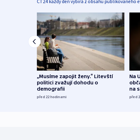
ČT24 každý den vybírá z obsahu publikovaného e
„Musíme zapojit ženy.“ Litevští
Na U
politici zvažují dohodu o
obča
demografii
na 
před 22
hodinami
před 