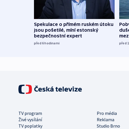
Spekulace o přímém ruském útoku
Poby
jsou pošetilé, míní estonský
duš
bezpečnostní expert
mez
před 6
hodinami
před 
TV program
Pro média
Živé vysílání
Reklama
TV poplatky
Studio Brno