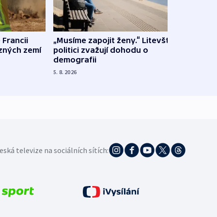
 Francii
„Musíme zapojit ženy.“ Litevští
Na Uk
ůzných zemí
politici zvažují dohodu o
občan
demografii
na s
5. 8. 2026
5. 8. 20
eská televize na sociálních sítích: