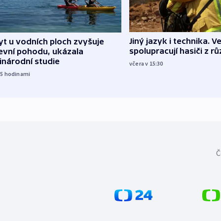
Jiný jazyk i technika. Ve
t u vodních ploch zvyšuje
spolupracují hasiči z r
evní pohodu, ukázala
inárodní studie
včera v 15:30
15
hodinami
Č