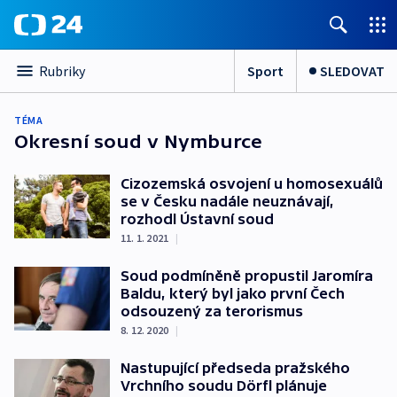
Sport
SLEDOVAT
Rubriky
TÉMA
Okresní soud v Nymburce
Cizozemská osvojení u homosexuálů
se v Česku nadále neuznávají,
rozhodl Ústavní soud
11. 1. 2021
|
Soud podmíněně propustil Jaromíra
Baldu, který byl jako první Čech
odsouzený za terorismus
8. 12. 2020
|
Nastupující předseda pražského
Vrchního soudu Dörfl plánuje