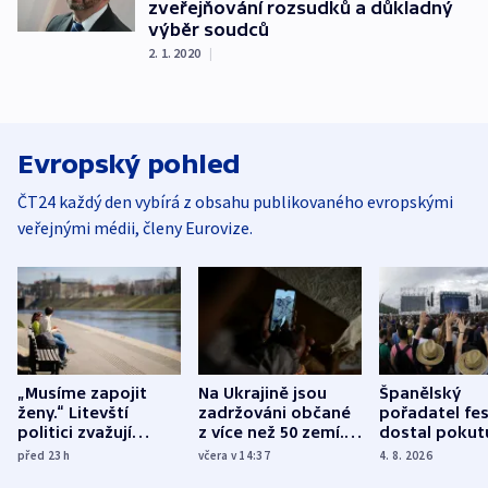
zveřejňování rozsudků a důkladný
výběr soudců
2. 1. 2020
|
Evropský pohled
ČT24 každý den vybírá z obsahu publikovaného evropskými
veřejnými médii, členy Eurovize.
„Musíme zapojit
Na Ukrajině jsou
Španělský
ženy.“ Litevští
zadržováni občané
pořadatel fes
politici zvažují
z více než 50 zemí.
dostal pokut
dohodu o
Bojovali na straně
nekalé prakti
před 23
h
včera v 14:37
4. 8. 2026
demografii
Ruska