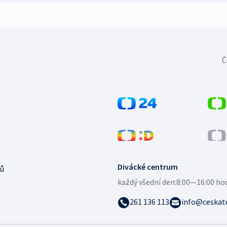
Č
Divácké centrum
ů
každý všední den:
8:00—16:00 ho
261 136 113
info@ceskate