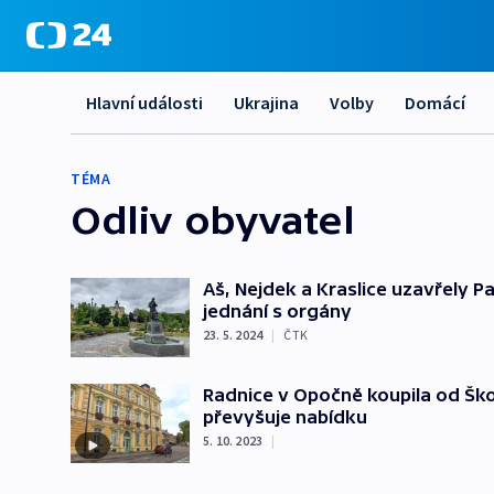
Hlavní události
Ukrajina
Volby
Domácí
TÉMA
Odliv obyvatel
Aš, Nejdek a Kraslice uzavřely Pa
jednání s orgány
23. 5. 2024
|
ČTK
Radnice v Opočně koupila od Ško
převyšuje nabídku
5. 10. 2023
|