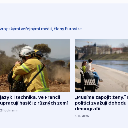
vropskými veřejnými médii, členy Eurovize.
 jazyk i technika. Ve Francii
„Musíme zapojit ženy.“ 
upracují hasiči z různých zemí
politici zvažují dohodu
demografii
22
hodinami
5. 8. 2026