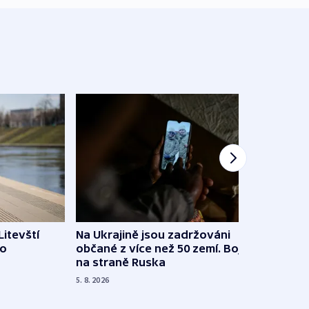
Litevští
Na Ukrajině jsou zadržováni
Španě
 o
občané z více než 50 zemí. Bojovali
dosta
na straně Ruska
4. 8. 20
5. 8. 2026