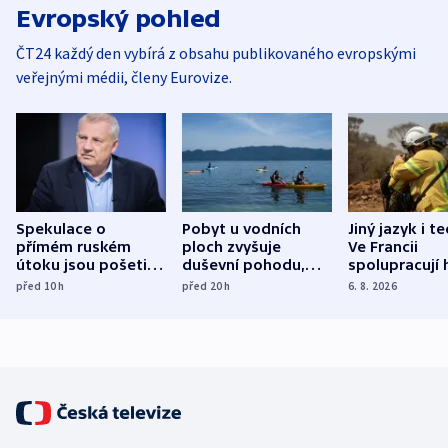
Evropský pohled
ČT24 každý den vybírá z obsahu publikovaného evropskými
veřejnými médii, členy Eurovize.
Spekulace o
Pobyt u vodních
Jiný jazyk i t
přímém ruském
ploch zvyšuje
Ve Francii
útoku jsou pošetilé,
duševní pohodu,
spolupracují h
míní estonský
ukázala
různých zemí
před 10
h
před 20
h
6. 8. 2026
bezpečnostní
mezinárodní studie
expert