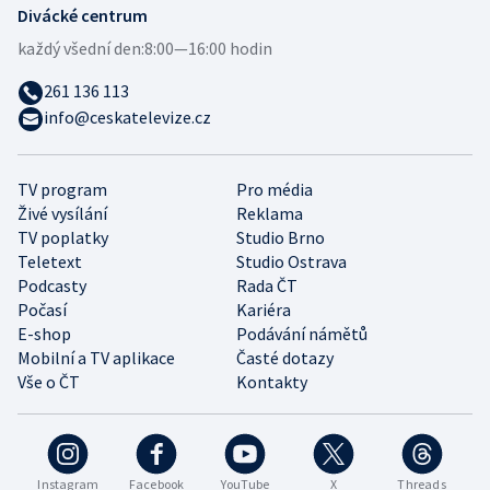
Divácké centrum
každý všední den:
8:00—16:00 hodin
261 136 113
info@ceskatelevize.cz
TV program
Pro média
Živé vysílání
Reklama
TV poplatky
Studio Brno
Teletext
Studio Ostrava
Podcasty
Rada ČT
Počasí
Kariéra
E-shop
Podávání námětů
Mobilní a TV aplikace
Časté dotazy
Vše o ČT
Kontakty
Instagram
Facebook
YouTube
X
Threads