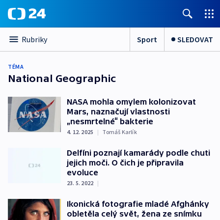
Sport
SLEDOVAT
Rubriky
TÉMA
National Geographic
NASA mohla omylem kolonizovat
Mars, naznačují vlastnosti
„nesmrtelné“ bakterie
4. 12. 2025
|
Tomáš Karlík
Delfíni poznají kamarády podle chuti
jejich moči. O čich je připravila
evoluce
23. 5. 2022
|
Ikonická fotografie mladé Afghánky
obletěla celý svět, žena ze snímku