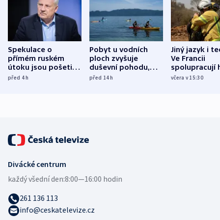
Spekulace o
Pobyt u vodních
Jiný jazyk i t
přímém ruském
ploch zvyšuje
Ve Francii
útoku jsou pošetilé,
duševní pohodu,
spolupracují h
míní estonský
ukázala
různých zemí
před 4
h
před 14
h
včera v 15:30
bezpečnostní
mezinárodní studie
expert
Divácké centrum
každý všední den:
8:00—16:00 hodin
261 136 113
info@ceskatelevize.cz