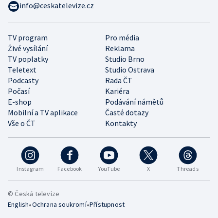
info@ceskatelevize.cz
TV program
Pro média
Živé vysílání
Reklama
TV poplatky
Studio Brno
Teletext
Studio Ostrava
Podcasty
Rada ČT
Počasí
Kariéra
E-shop
Podávání námětů
Mobilní a TV aplikace
Časté dotazy
Vše o ČT
Kontakty
Instagram
Facebook
YouTube
X
Threads
© Česká televize
•
•
English
Ochrana soukromí
Přístupnost