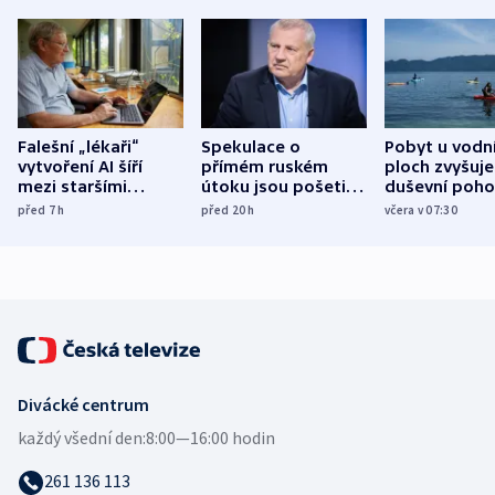
Falešní „lékaři“
Spekulace o
Pobyt u vodn
vytvoření AI šíří
přímém ruském
ploch zvyšuje
mezi staršími
útoku jsou pošetilé,
duševní poho
Poláky nebezpečné
míní estonský
ukázala
před 7
h
před 20
h
včera v 07:30
zdravotní rady
bezpečnostní
mezinárodní 
expert
Divácké centrum
každý všední den:
8:00—16:00 hodin
261 136 113