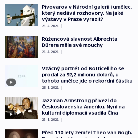
Pivovarov v Národní galerii i umělec,
který nedává rozhovory. Na jaké
výstavy v Praze vyrazit?
25. 5. 2021
|
Růžencová slavnost Albrechta
Dürera měla své mouchy
21. 5. 2021
|
Vzácný portrét od Botticelliho se
prodal za 92,2 milionu dolarů, u
tohoto umělce jde o rekordní částku
28. 1. 2021
|
Jazzman Armstrong přivezl do
Československa Ameriku. Nyní na
kulturní diplomacii vsadila Čína
25. 1. 2021
|
Před 130 lety zemřel Theo van Gogh.