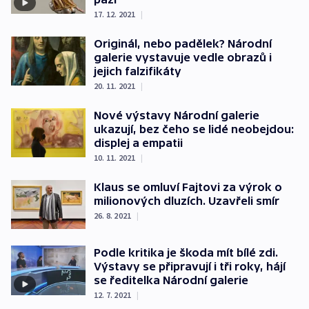
17. 12. 2021
|
Originál, nebo padělek? Národní
galerie vystavuje vedle obrazů i
jejich falzifikáty
20. 11. 2021
|
Nové výstavy Národní galerie
ukazují, bez čeho se lidé neobejdou:
displej a empatii
10. 11. 2021
|
Klaus se omluví Fajtovi za výrok o
milionových dluzích. Uzavřeli smír
26. 8. 2021
|
Podle kritika je škoda mít bílé zdi.
Výstavy se připravují i tři roky, hájí
se ředitelka Národní galerie
12. 7. 2021
|