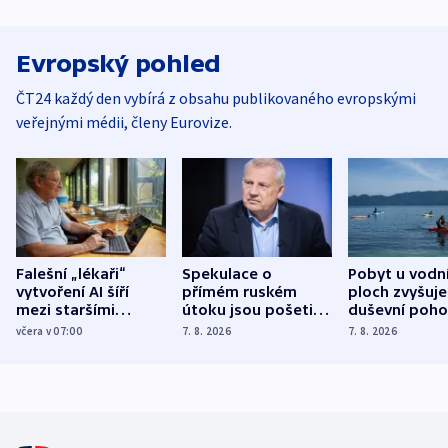
Evropský pohled
ČT24 každý den vybírá z obsahu publikovaného evropskými
veřejnými médii, členy Eurovize.
Falešní „lékaři“
Spekulace o
Pobyt u vodn
vytvoření AI šíří
přímém ruském
ploch zvyšuje
mezi staršími
útoku jsou pošetilé,
duševní poho
Poláky nebezpečné
míní estonský
ukázala
včera v 07:00
7. 8. 2026
7. 8. 2026
zdravotní rady
bezpečnostní
mezinárodní 
expert