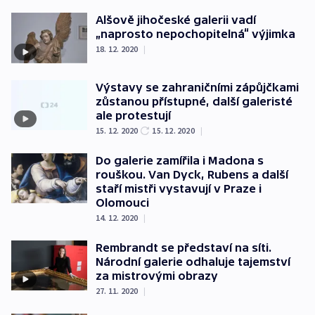
Alšově jihočeské galerii vadí
„naprosto nepochopitelná“ výjimka
18. 12. 2020
|
Výstavy se zahraničními zápůjčkami
zůstanou přístupné, další galeristé
ale protestují
15. 12. 2020
15. 12. 2020
|
Do galerie zamířila i Madona s
rouškou. Van Dyck, Rubens a další
staří mistři vystavují v Praze i
Olomouci
14. 12. 2020
|
Rembrandt se představí na síti.
Národní galerie odhaluje tajemství
za mistrovými obrazy
27. 11. 2020
|