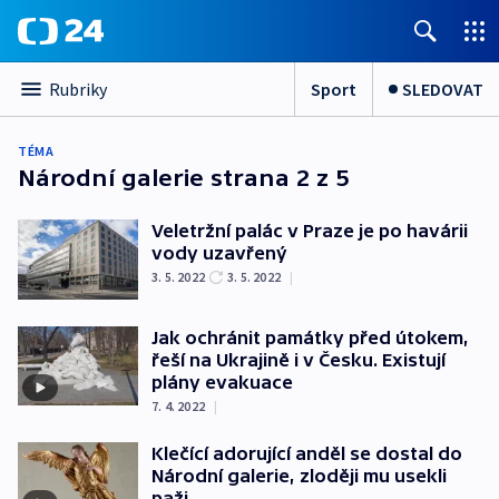
Sport
SLEDOVAT
Rubriky
TÉMA
Národní galerie
strana 2 z 5
Veletržní palác v Praze je po havárii
vody uzavřený
3. 5. 2022
3. 5. 2022
|
Jak ochránit památky před útokem,
řeší na Ukrajině i v Česku. Existují
plány evakuace
7. 4. 2022
|
Klečící adorující anděl se dostal do
Národní galerie, zloději mu usekli
paži