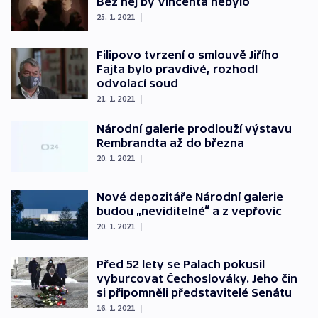
Bez něj by Vincenta nebylo
25. 1. 2021
|
Filipovo tvrzení o smlouvě Jiřího
Fajta bylo pravdivé, rozhodl
odvolací soud
21. 1. 2021
|
Národní galerie prodlouží výstavu
Rembrandta až do března
20. 1. 2021
|
Nové depozitáře Národní galerie
budou „neviditelné“ a z vepřovic
20. 1. 2021
|
Před 52 lety se Palach pokusil
vyburcovat Čechoslováky. Jeho čin
si připomněli představitelé Senátu
16. 1. 2021
|