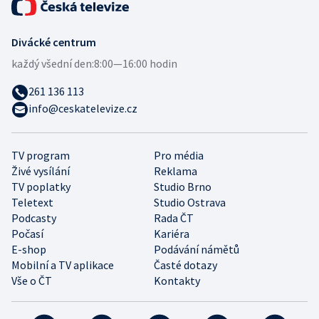
Divácké centrum
každý všední den:
8:00—16:00 hodin
261 136 113
info@ceskatelevize.cz
TV program
Pro média
Živé vysílání
Reklama
TV poplatky
Studio Brno
Teletext
Studio Ostrava
Podcasty
Rada ČT
Počasí
Kariéra
E-shop
Podávání námětů
Mobilní a TV aplikace
Časté dotazy
Vše o ČT
Kontakty