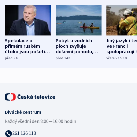
Spekulace o
Pobyt u vodních
Jiný jazyk i t
přímém ruském
ploch zvyšuje
Ve Francii
útoku jsou pošetilé,
duševní pohodu,
spolupracují h
míní estonský
ukázala
různých zemí
před 5
h
před 14
h
včera v 15:30
bezpečnostní
mezinárodní studie
expert
Divácké centrum
každý všední den:
8:00—16:00 hodin
261 136 113