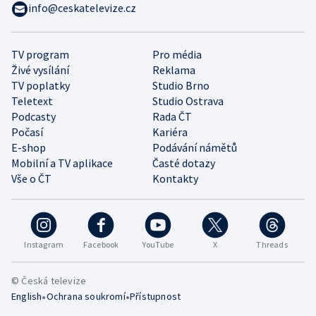
info@ceskatelevize.cz
TV program
Pro média
Živé vysílání
Reklama
TV poplatky
Studio Brno
Teletext
Studio Ostrava
Podcasty
Rada ČT
Počasí
Kariéra
E-shop
Podávání námětů
Mobilní a TV aplikace
Časté dotazy
Vše o ČT
Kontakty
Instagram
Facebook
YouTube
X
Threads
© Česká televize
•
•
English
Ochrana soukromí
Přístupnost