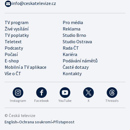
info@ceskatelevize.cz
TV program
Pro média
Živé vysílání
Reklama
TV poplatky
Studio Brno
Teletext
Studio Ostrava
Podcasty
Rada ČT
Počasí
Kariéra
E-shop
Podávání námětů
Mobilní a TV aplikace
Časté dotazy
Vše o ČT
Kontakty
Instagram
Facebook
YouTube
X
Threads
© Česká televize
•
•
English
Ochrana soukromí
Přístupnost