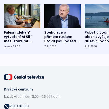
Falešní „lékaři“
Spekulace o
Pobyt u vodn
vytvoření AI šíří
přímém ruském
ploch zvyšuje
mezi staršími
útoku jsou pošetilé,
duševní poho
Poláky nebezpečné
míní estonský
ukázala
včera v 07:00
7. 8. 2026
7. 8. 2026
zdravotní rady
bezpečnostní
mezinárodní 
expert
Divácké centrum
každý všední den:
8:00—16:00 hodin
261 136 113