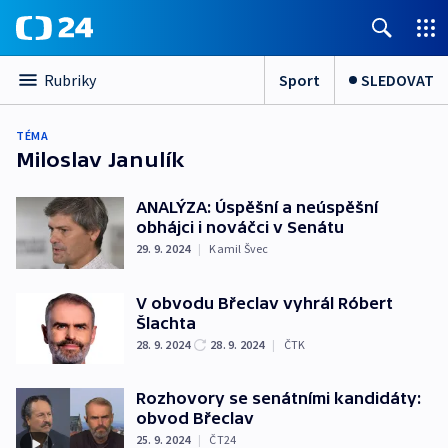
Sport
SLEDOVAT
Rubriky
TÉMA
Miloslav Janulík
ANALÝZA: Úspěšní a neúspěšní
obhájci i nováčci v Senátu
29. 9. 2024
|
Kamil Švec
V obvodu Břeclav vyhrál Róbert
Šlachta
28. 9. 2024
28. 9. 2024
|
ČTK
Rozhovory se senátními kandidáty:
obvod Břeclav
25. 9. 2024
|
ČT24