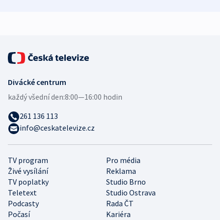
zdravotní rady
bezpečnostní
mezinárodní 
expert
Divácké centrum
každý všední den:
8:00—16:00 hodin
261 136 113
info@ceskatelevize.cz
TV program
Pro média
Živé vysílání
Reklama
TV poplatky
Studio Brno
Teletext
Studio Ostrava
Podcasty
Rada ČT
Počasí
Kariéra