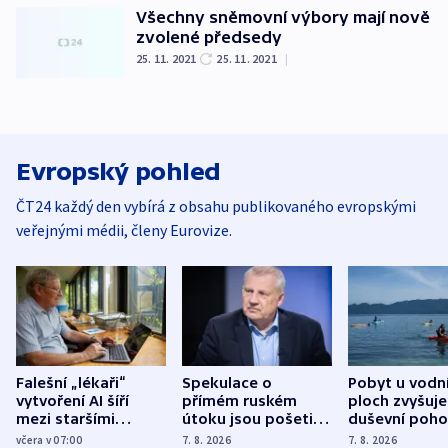
Všechny sněmovní výbory mají nově
zvolené předsedy
25. 11. 2021
25. 11. 2021
|
Evropský pohled
ČT24 každý den vybírá z obsahu publikovaného evropskými
veřejnými médii, členy Eurovize.
Falešní „lékaři“
Spekulace o
Pobyt u vodn
vytvoření AI šíří
přímém ruském
ploch zvyšuje
mezi staršími
útoku jsou pošetilé,
duševní poho
Poláky nebezpečné
míní estonský
ukázala
včera v 07:00
7. 8. 2026
7. 8. 2026