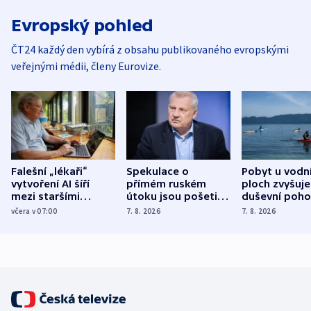
Evropský pohled
ČT24 každý den vybírá z obsahu publikovaného evropskými
veřejnými médii, členy Eurovize.
Falešní „lékaři“
Spekulace o
Pobyt u vodn
vytvoření AI šíří
přímém ruském
ploch zvyšuje
mezi staršími
útoku jsou pošetilé,
duševní poho
Poláky nebezpečné
míní estonský
ukázala
včera v 07:00
7. 8. 2026
7. 8. 2026
zdravotní rady
bezpečnostní
mezinárodní 
expert