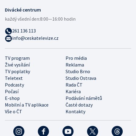
Divácké centrum
každý všední den:
8:00—16:00 hodin
261 136 113
info@ceskatelevize.cz
TV program
Pro média
Živé vysílání
Reklama
TV poplatky
Studio Brno
Teletext
Studio Ostrava
Podcasty
Rada ČT
Počasí
Kariéra
E-shop
Podávání námětů
Mobilní a TV aplikace
Časté dotazy
Vše o ČT
Kontakty