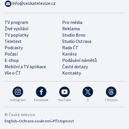
info@ceskatelevize.cz
TV program
Pro média
Živé vysílání
Reklama
TV poplatky
Studio Brno
Teletext
Studio Ostrava
Podcasty
Rada ČT
Počasí
Kariéra
E-shop
Podávání námětů
Mobilní a TV aplikace
Časté dotazy
Vše o ČT
Kontakty
Instagram
Facebook
YouTube
X
Threads
© Česká televize
•
•
English
Ochrana soukromí
Přístupnost