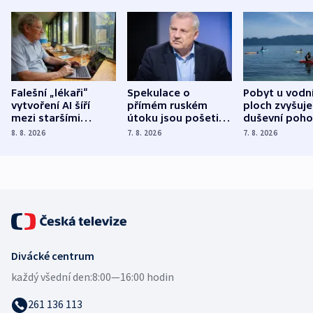
Falešní „lékaři“
Spekulace o
Pobyt u vodn
vytvoření AI šíří
přímém ruském
ploch zvyšuje
mezi staršími
útoku jsou pošetilé,
duševní poho
Poláky nebezpečné
míní estonský
ukázala
8. 8. 2026
7. 8. 2026
7. 8. 2026
zdravotní rady
bezpečnostní
mezinárodní 
expert
Divácké centrum
každý všední den:
8:00—16:00 hodin
261 136 113