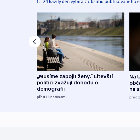
ČT24 každý den vybírá z obsahu publikovaného e
„Musíme zapojit ženy.“ Litevští
Na U
politici zvažují dohodu o
obča
demografii
na 
před 16
hodinami
před 