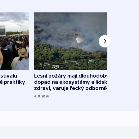
stivalu
Lesní požáry mají dlouhodobý
Ukraj
é praktiky
dopad na ekosystémy a lidské
Franc
zdraví, varuje řecký odborník
požá
4. 8. 2026
3. 8. 20