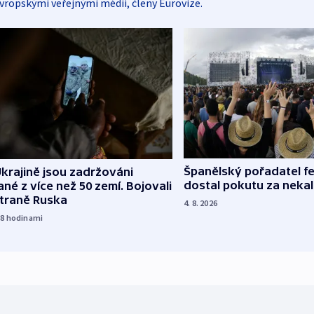
vropskými veřejnými médii, členy Eurovize.
Španělský pořadatel fe
krajině jsou zadržováni
dostal pokutu za nekal
né z více než 50 zemí. Bojovali
straně Ruska
4. 8. 2026
18
hodinami