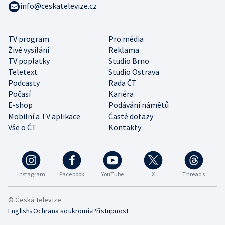
info@ceskatelevize.cz
TV program
Pro média
Živé vysílání
Reklama
TV poplatky
Studio Brno
Teletext
Studio Ostrava
Podcasty
Rada ČT
Počasí
Kariéra
E-shop
Podávání námětů
Mobilní a TV aplikace
Časté dotazy
Vše o ČT
Kontakty
Instagram
Facebook
YouTube
X
Threads
© Česká televize
•
•
English
Ochrana soukromí
Přístupnost