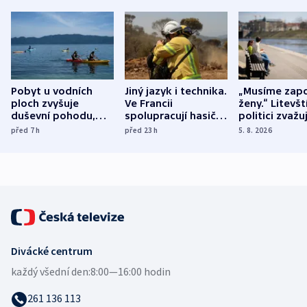
Pobyt u vodních
Jiný jazyk i technika.
„Musíme zapo
ploch zvyšuje
Ve Francii
ženy.“ Litevšt
duševní pohodu,
spolupracují hasiči z
politici zvažuj
ukázala
různých zemí
dohodu o
před 7
h
před 23
h
5. 8. 2026
mezinárodní studie
demografii
Divácké centrum
každý všední den:
8:00—16:00 hodin
261 136 113