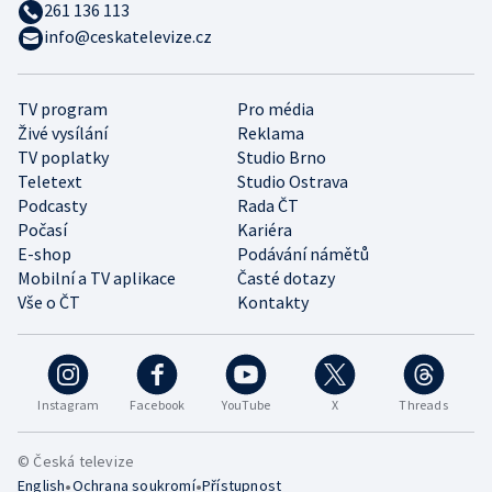
261 136 113
info@ceskatelevize.cz
TV program
Pro média
Živé vysílání
Reklama
TV poplatky
Studio Brno
Teletext
Studio Ostrava
Podcasty
Rada ČT
Počasí
Kariéra
E-shop
Podávání námětů
Mobilní a TV aplikace
Časté dotazy
Vše o ČT
Kontakty
Instagram
Facebook
YouTube
X
Threads
© Česká televize
•
•
English
Ochrana soukromí
Přístupnost