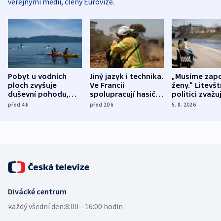
veřejnými médii, členy Eurovize.
Pobyt u vodních
Jiný jazyk i technika.
„Musíme zapo
ploch zvyšuje
Ve Francii
ženy.“ Litevšt
duševní pohodu,
spolupracují hasiči z
politici zvažuj
ukázala
různých zemí
dohodu o
před 4
h
před 20
h
5. 8. 2026
mezinárodní studie
demografii
Divácké centrum
každý všední den:
8:00—16:00 hodin