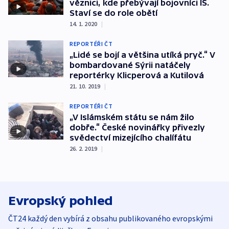
věznici, kde přebývají bojovníci IS.
Staví se do role obětí
14. 1. 2020
|
REPORTÉŘI ČT
„Lidé se bojí a většina utíká pryč.“ V
bombardované Sýrii natáčely
reportérky Klicperová a Kutilová
21. 10. 2019
|
REPORTÉŘI ČT
„V Islámském státu se nám žilo
dobře.“ České novinářky přivezly
svědectví mizejícího chalífátu
26. 2. 2019
|
Evropský pohled
ČT24 každý den vybírá z obsahu publikovaného evropskými