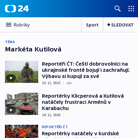
Sport
SLEDOVAT
Rubriky
TÉMA
Markéta Kutilová
Reportéři ČT: Čeští dobrovolníci na
ukrajinské frontě bojují i zachraňují.
Výbavu si kupují za své
22. 11. 2022
|
sov
Reportérky Klicperová a Kutilová
natáčely frustraci Arménů v
Karabachu
24. 11. 2020
|
REPORTÉŘI ČT
Reportérky natáčely v kurdské