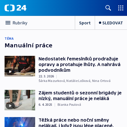
Sport
SLEDOVAT
Rubriky
TÉMA
Manuální práce
Nedostatek řemeslníků prodražuje
opravy a protahuje lhůty. A nahrává
podvodníkům
22. 3. 2026
|
Šárka Mazurková
,
Natálie Lošková
,
Nina Ortová
Zájem studentů o sezonní brigády je
nízký, manuální práce je neláká
6. 4. 2025
|
Blanka Poulová
Těžká práce nebo noční směny
nelákají, i když jsou lépe placené.