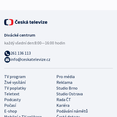
Divácké centrum
každý všední den:
8:00—16:00 hodin
261 136 113
info@ceskatelevize.cz
TV program
Pro média
Živé vysílání
Reklama
TV poplatky
Studio Brno
Teletext
Studio Ostrava
Podcasty
Rada ČT
Počasí
Kariéra
E-shop
Podávání námětů
Mobilní a TV aplikace
Časté dotazy