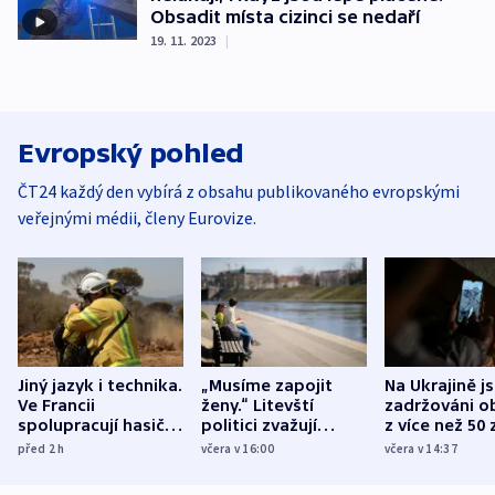
Obsadit místa cizinci se nedaří
19. 11. 2023
|
Evropský pohled
ČT24 každý den vybírá z obsahu publikovaného evropskými
veřejnými médii, členy Eurovize.
Jiný jazyk i technika.
„Musíme zapojit
Na Ukrajině j
Ve Francii
ženy.“ Litevští
zadržováni o
spolupracují hasiči z
politici zvažují
z více než 50 
různých zemí
dohodu o
Bojovali na s
před 2
h
včera v 16:00
včera v 14:37
demografii
Ruska