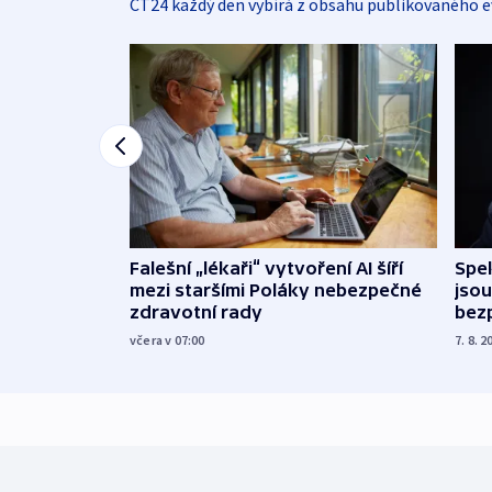
ČT24 každý den vybírá z obsahu publikovaného e
Falešní „lékaři“ vytvoření AI šíří
Spe
mezi staršími Poláky nebezpečné
jsou
zdravotní rady
bez
včera v 07:00
7. 8. 2