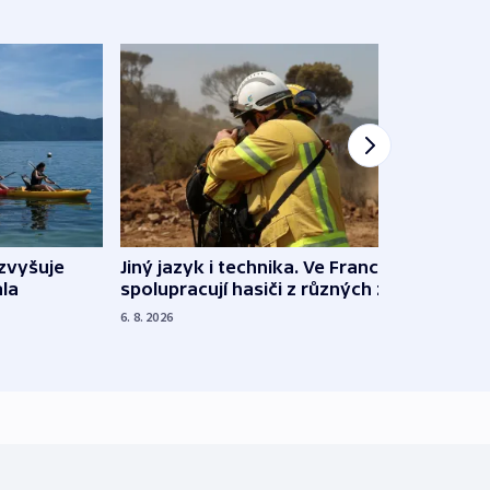
Jiný jazyk i technika. Ve Francii
zvyšuje
„Musí
spolupracují hasiči z různých zemí
la
polit
demo
6. 8. 2026
5. 8. 20