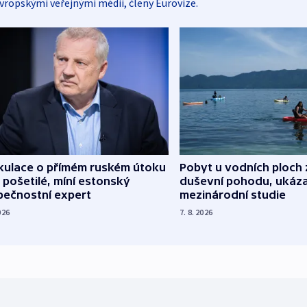
vropskými veřejnými médii, členy Eurovize.
kulace o přímém ruském útoku
Pobyt u vodních ploch 
 pošetilé, míní estonský
duševní pohodu, ukáza
pečnostní expert
mezinárodní studie
026
7. 8. 2026