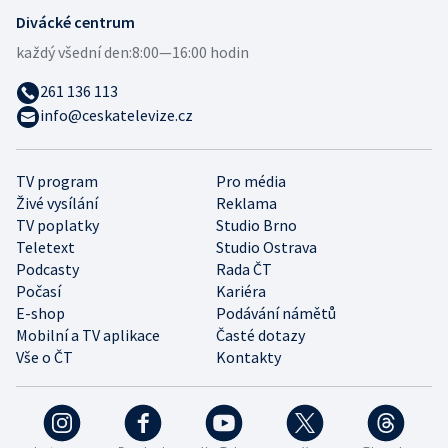
Divácké centrum
každý všední den:
8:00—16:00 hodin
261 136 113
info@ceskatelevize.cz
TV program
Pro média
Živé vysílání
Reklama
TV poplatky
Studio Brno
Teletext
Studio Ostrava
Podcasty
Rada ČT
Počasí
Kariéra
E-shop
Podávání námětů
Mobilní a TV aplikace
Časté dotazy
Vše o ČT
Kontakty