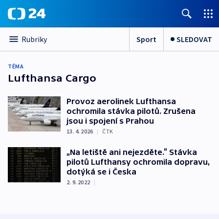
Sport
SLEDOVAT
Rubriky
TÉMA
Lufthansa Cargo
Provoz aerolinek Lufthansa
ochromila stávka pilotů. Zrušena
jsou i spojení s Prahou
13. 4. 2026
|
ČTK
„Na letiště ani nejezděte.“ Stávka
pilotů Lufthansy ochromila dopravu,
dotýká se i Česka
2. 9. 2022
|