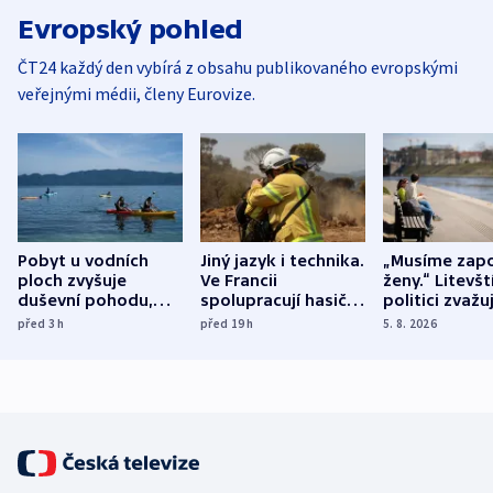
Evropský pohled
ČT24 každý den vybírá z obsahu publikovaného evropskými
veřejnými médii, členy Eurovize.
Pobyt u vodních
Jiný jazyk i technika.
„Musíme zapo
ploch zvyšuje
Ve Francii
ženy.“ Litevšt
duševní pohodu,
spolupracují hasiči z
politici zvažuj
ukázala
různých zemí
dohodu o
před 3
h
před 19
h
5. 8. 2026
mezinárodní studie
demografii