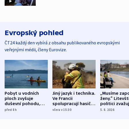
Evropský pohled
ČT24 každý den vybírá z obsahu publikovaného evropskými
veřejnými médii, členy Eurovize.
Pobyt u vodních
Jiný jazyk i technika.
„Musíme zapo
ploch zvyšuje
Ve Francii
ženy.“ Litevšt
duševní pohodu,
spolupracují hasiči z
politici zvažuj
ukázala
různých zemí
dohodu o
před 8
h
včera v 15:30
5. 8. 2026
mezinárodní studie
demografii