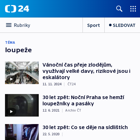
Sport
SLEDOVAT
Rubriky
TÉMA
loupeže
Vánoční čas přeje zlodějům,
využívají velké davy, rizikové jsou i
eskalátory
11. 11. 2024
|
ČT24
30 let zpět: Noční Praha se hemží
loupežníky a pasáky
12. 6. 2021
|
Archiv ČT
30 let zpět: Co se děje na sídlištích
22. 5. 2020
|