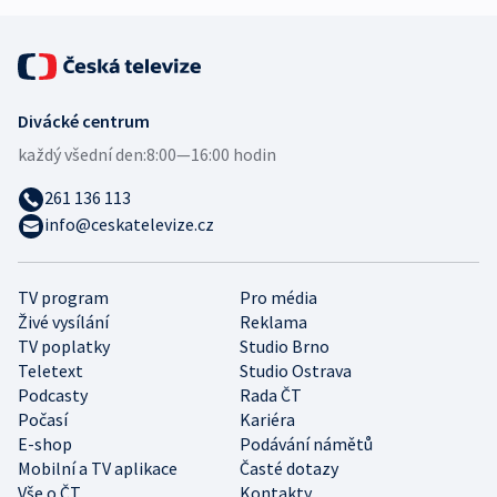
Divácké centrum
každý všední den:
8:00—16:00 hodin
261 136 113
info@ceskatelevize.cz
TV program
Pro média
Živé vysílání
Reklama
TV poplatky
Studio Brno
Teletext
Studio Ostrava
Podcasty
Rada ČT
Počasí
Kariéra
E-shop
Podávání námětů
Mobilní a TV aplikace
Časté dotazy
Vše o ČT
Kontakty