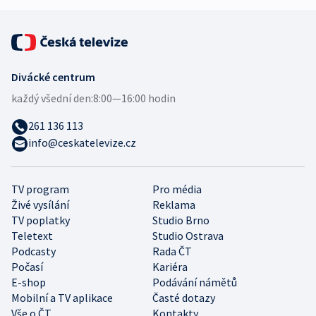
Divácké centrum
každý všední den:
8:00—16:00 hodin
261 136 113
info@ceskatelevize.cz
TV program
Pro média
Živé vysílání
Reklama
TV poplatky
Studio Brno
Teletext
Studio Ostrava
Podcasty
Rada ČT
Počasí
Kariéra
E-shop
Podávání námětů
Mobilní a TV aplikace
Časté dotazy
Vše o ČT
Kontakty