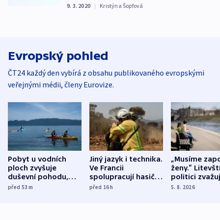
9. 3. 2020
|
Kristýna Šopfová
Evropský pohled
ČT24 každý den vybírá z obsahu publikovaného evropskými
veřejnými médii, členy Eurovize.
Pobyt u vodních
Jiný jazyk i technika.
„Musíme zapo
ploch zvyšuje
Ve Francii
ženy.“ Litevšt
duševní pohodu,
spolupracují hasiči z
politici zvažuj
ukázala
různých zemí
dohodu o
před 53
m
před 16
h
5. 8. 2026
mezinárodní studie
demografii