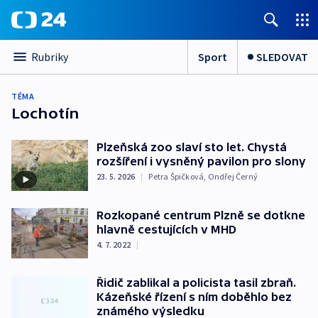
Sport
SLEDOVAT
Rubriky
TÉMA
Lochotín
Plzeňská zoo slaví sto let. Chystá
rozšíření i vysněný pavilon pro slony
23. 5. 2026
|
Petra Špičková
,
Ondřej Černý
Rozkopané centrum Plzně se dotkne
hlavně cestujících v MHD
4. 7. 2022
|
Řidič zablikal a policista tasil zbraň.
Kázeňské řízení s ním doběhlo bez
známého výsledku