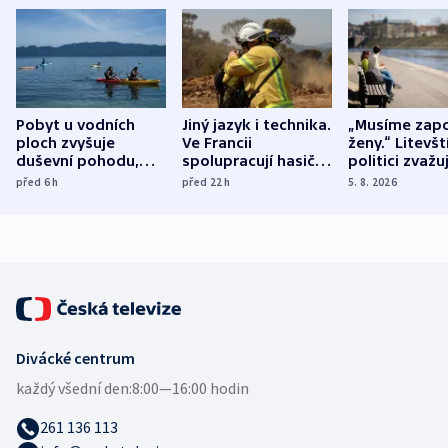
Pobyt u vodních
Jiný jazyk i technika.
„Musíme zapo
ploch zvyšuje
Ve Francii
ženy.“ Litevšt
duševní pohodu,
spolupracují hasiči z
politici zvažuj
ukázala
různých zemí
dohodu o
před 6
h
před 22
h
5. 8. 2026
mezinárodní studie
demografii
Divácké centrum
každý všední den:
8:00—16:00 hodin
261 136 113