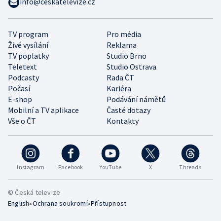
info@ceskatelevize.cz
TV program
Pro média
Živé vysílání
Reklama
TV poplatky
Studio Brno
Teletext
Studio Ostrava
Podcasty
Rada ČT
Počasí
Kariéra
E-shop
Podávání námětů
Mobilní a TV aplikace
Časté dotazy
Vše o ČT
Kontakty
Instagram
Facebook
YouTube
X
Threads
© Česká televize
•
•
English
Ochrana soukromí
Přístupnost