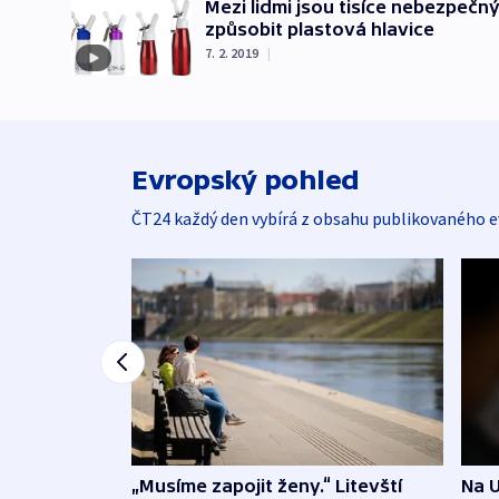
Mezi lidmi jsou tisíce nebezpečn
způsobit plastová hlavice
7. 2. 2019
|
Evropský pohled
ČT24 každý den vybírá z obsahu publikovaného e
„Musíme zapojit ženy.“ Litevští
Na U