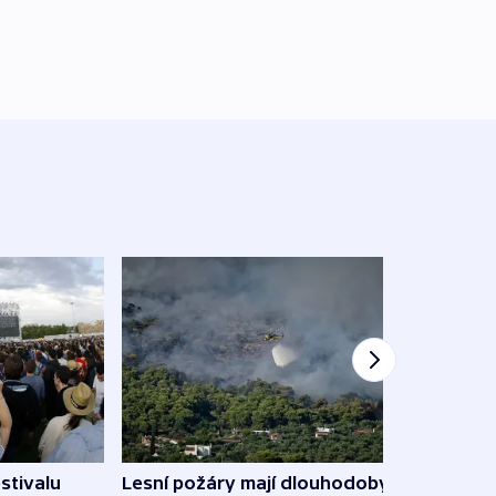
stivalu
Lesní požáry mají dlouhodobý
Ukraj