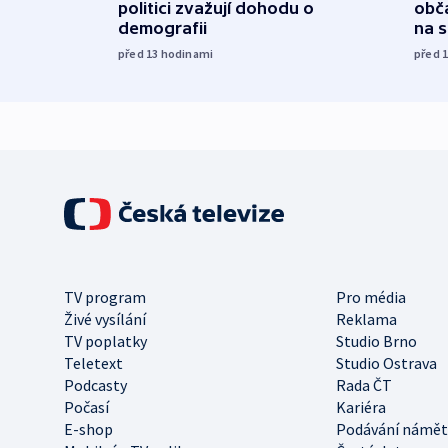
politici zvažují dohodu o
obča
demografii
na 
před 13
hodinami
před 
TV program
Pro média
Živé vysílání
Reklama
TV poplatky
Studio Brno
Teletext
Studio Ostrava
Podcasty
Rada ČT
Počasí
Kariéra
E-shop
Podávání námět