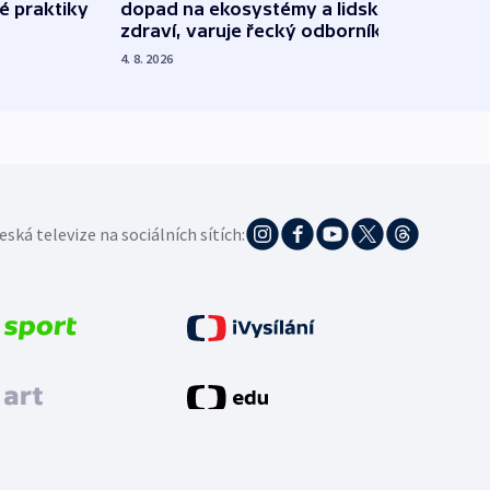
é praktiky
dopad na ekosystémy a lidské
Franc
zdraví, varuje řecký odborník
požá
4. 8. 2026
3. 8. 20
eská televize na sociálních sítích: