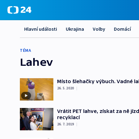
Hlavní události
Ukrajina
Volby
Domácí
TÉMA
Lahev
Místo šlehačky výbuch. Vadné la
26. 5. 2020
|
Vrátit PET lahve, získat za ně jí
recyklací
26. 7. 2019
|