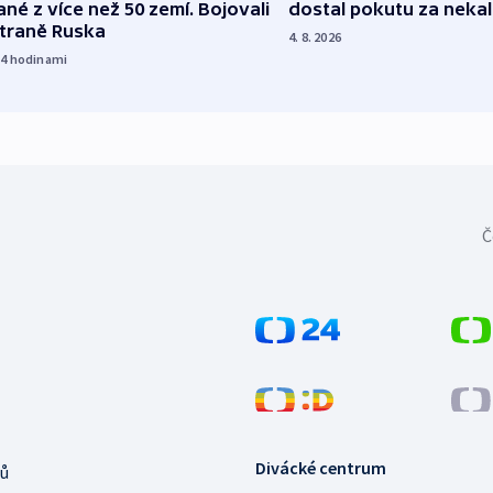
dostal pokutu za nekal
né z více než 50 zemí. Bojovali
straně Ruska
4. 8. 2026
14
hodinami
Č
Divácké centrum
ů