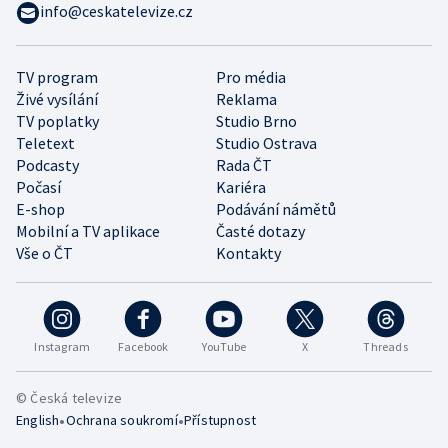
info@ceskatelevize.cz
TV program
Pro média
Živé vysílání
Reklama
TV poplatky
Studio Brno
Teletext
Studio Ostrava
Podcasty
Rada ČT
Počasí
Kariéra
E-shop
Podávání námětů
Mobilní a TV aplikace
Časté dotazy
Vše o ČT
Kontakty
Instagram
Facebook
YouTube
X
Threads
© Česká televize
•
•
English
Ochrana soukromí
Přístupnost