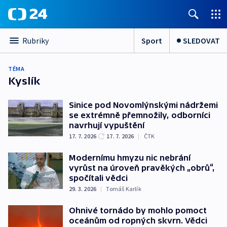
Sport
SLEDOVAT
Rubriky
TÉMA
Kyslík
Sinice pod Novomlýnskými nádržemi
se extrémně přemnožily, odborníci
navrhují vypuštění
17. 7. 2026
17. 7. 2026
|
ČTK
Modernímu hmyzu nic nebrání
vyrůst na úroveň pravěkých „obrů“,
spočítali vědci
29. 3. 2026
|
Tomáš Karlík
Ohnivé tornádo by mohlo pomoct
oceánům od ropných skvrn. Vědci