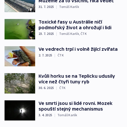
Můžeme za to všichni, říká vědec
31. 7. 2025
|
Tomáš Karlík
Toxické řasy u Austrálie ničí
podmořský život a ohrožují i lidi
23. 7. 2025
|
Tomáš Karlík
,
ČTK
Ve vedrech trpí i volně žijící zvířata
2. 7. 2025
|
ČTK
Kvůli horku se na Teplicku udusily
více než čtyři tuny ryb
30. 6. 2025
|
ČTK
Ve smrti jsou si lidé rovni. Mozek
spouští stejný mechanismus
3. 4. 2025
|
Tomáš Karlík