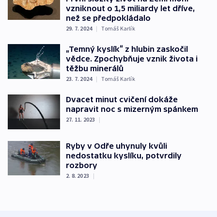
vzniknout o 1,5 miliardy let dříve,
než se předpokládalo
29. 7. 2024
|
Tomáš Karlík
„Temný kyslík“ z hlubin zaskočil
vědce. Zpochybňuje vznik života i
těžbu minerálů
23. 7. 2024
|
Tomáš Karlík
Dvacet minut cvičení dokáže
napravit noc s mizerným spánkem
27. 11. 2023
|
Ryby v Odře uhynuly kvůli
nedostatku kyslíku, potvrdily
rozbory
2. 8. 2023
|