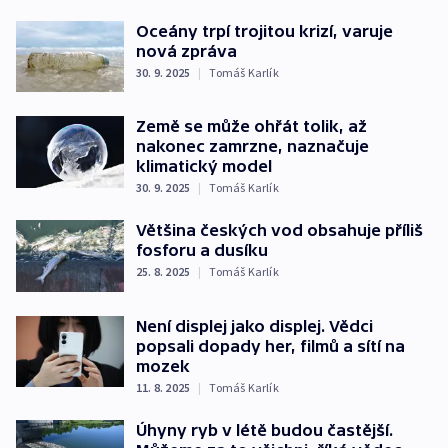
Oceány trpí trojitou krizí, varuje
nová zpráva
30. 9. 2025
|
Tomáš Karlík
Země se může ohřát tolik, až
nakonec zamrzne, naznačuje
klimatický model
30. 9. 2025
|
Tomáš Karlík
Většina českých vod obsahuje příliš
fosforu a dusíku
25. 8. 2025
|
Tomáš Karlík
Není displej jako displej. Vědci
popsali dopady her, filmů a sítí na
mozek
11. 8. 2025
|
Tomáš Karlík
Úhyny ryb v létě budou častější.