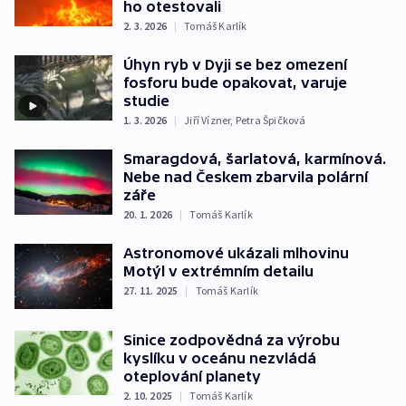
ho otestovali
2. 3. 2026
|
Tomáš Karlík
Úhyn ryb v Dyji se bez omezení
fosforu bude opakovat, varuje
studie
1. 3. 2026
|
Jiří Vízner
,
Petra Špičková
Smaragdová, šarlatová, karmínová.
Nebe nad Českem zbarvila polární
záře
20. 1. 2026
|
Tomáš Karlík
Astronomové ukázali mlhovinu
Motýl v extrémním detailu
27. 11. 2025
|
Tomáš Karlík
Sinice zodpovědná za výrobu
kyslíku v oceánu nezvládá
oteplování planety
2. 10. 2025
|
Tomáš Karlík