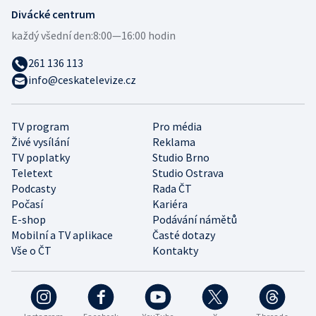
Divácké centrum
každý všední den:
8:00—16:00 hodin
261 136 113
info@ceskatelevize.cz
TV program
Pro média
Živé vysílání
Reklama
TV poplatky
Studio Brno
Teletext
Studio Ostrava
Podcasty
Rada ČT
Počasí
Kariéra
E-shop
Podávání námětů
Mobilní a TV aplikace
Časté dotazy
Vše o ČT
Kontakty