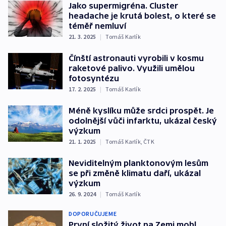
Jako supermigréna. Cluster
headache je krutá bolest, o které se
téměř nemluví
21. 3. 2025
|
Tomáš Karlík
Čínští astronauti vyrobili v kosmu
raketové palivo. Využili umělou
fotosyntézu
17. 2. 2025
|
Tomáš Karlík
Méně kyslíku může srdci prospět. Je
odolnější vůči infarktu, ukázal český
výzkum
21. 1. 2025
|
Tomáš Karlík
,
ČTK
Neviditelným planktonovým lesům
se při změně klimatu daří, ukázal
výzkum
26. 9. 2024
|
Tomáš Karlík
DOPORUČUJEME
První složitý život na Zemi mohl