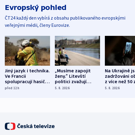
Evropský pohled
ČT24 každý den vybírá z obsahu publikovaného evropskými
veřejnými médii, členy Eurovize.
Jiný jazyk i technika.
„Musíme zapojit
Na Ukrajině j
Ve Francii
ženy.“ Litevští
zadržováni o
spolupracují hasiči z
politici zvažují
z více než 50 
různých zemí
dohodu o
Bojovali na s
před 12
h
5. 8. 2026
5. 8. 2026
demografii
Ruska