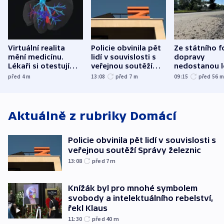
Virtuální realita
Policie obvinila pět
Ze státního 
mění medicínu.
lidí v souvislosti s
dopravy
Lékaři si otestují
veřejnou soutěží
nedostanou l
každý řez, říká
Správy železnic
kraje na silni
před 4
m
13:08
před 7
m
09:15
před 56
český expert
korunu, řekl 
Aktuálně z rubriky
Domácí
Policie obvinila pět lidí v souvislosti s
veřejnou soutěží Správy železnic
13:08
před 7
m
Knížák byl pro mnohé symbolem
svobody a intelektuálního rebelství,
řekl Klaus
11:30
před 40
m