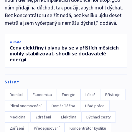
nám přidají na důchod, tak použiji, abych mohl dýchat.
Bez koncentrátoru se žít nedá, bez kyslíku ujdu deset
metrů a jsem vyčerpaný a nemůžu dýchat,“ dodává.
ODKAZ
Ceny elektřiny i plynu by se v příštích měsících
mohly stabilizovat, shodli se dodavatelé
energií
ŠTÍTKY
Domácí
Ekonomika
Energie
Lékař
Přístroje
Plicní onemocnění
Domácí léčba
Úřad práce
Medicína
Zdražení
Elektřina
Dýchací cesty
Zařízení
Předepisování
Koncentrátor kyslíku