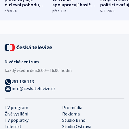
duševní pohodu,
spolupracují hasiči z
politici zvažuj
ukázala
různých zemí
dohodu o
před 5
h
před 21
h
5. 8. 2026
mezinárodní studie
demografii
Divácké centrum
každý všední den:
8:00—16:00 hodin
261 136 113
info@ceskatelevize.cz
TV program
Pro média
Živé vysílání
Reklama
TV poplatky
Studio Brno
Teletext
Studio Ostrava