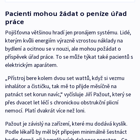
Pacienti mohou žádat o peníze úřad
práce
Pojišťovna většinou hradí jen pronájem systému. Lidé,
kterým kvůli energiím výrazně vzrostou náklady na
bydlení a ocitnou se v nouzi, ale mohou požádat o
příspěvek úřad práce. To se může týkat také pacientů s
elektrickým aparátem.
„Přístroj bere kolem dvou set wattů, když si vezmu
inhalátor a čističku, tak mě to přijde měsíčně na
patnáct set korun navíc,“ vyčísluje Jiří Pažout, který se
přes dvacet let léčí s chronickou obstrukční plicní
nemocí. Platí dvakrát více než loni.
Pažout je závislý na zařízení, které mu dodává kyslík.
Podle lékařů by měl být připojen minimálně šestnáct
hodin denně, při komplikacích dokonce nonstop. „Co