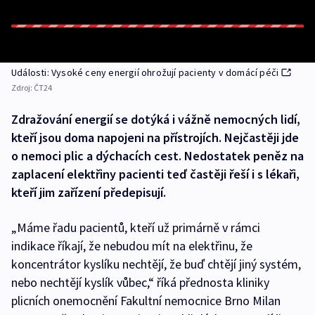
Události: Vysoké ceny energií ohrožují pacienty v domácí péči
Zdroj:
ČT24
Zdražování energií se dotýká i vážně nemocných lidí,
kteří jsou doma napojeni na přístrojích. Nejčastěji jde
o nemoci plic a dýchacích cest. Nedostatek peněz na
zaplacení elektřiny pacienti teď častěji řeší i s lékaři,
kteří jim zařízení předepisují.
„Máme řadu pacientů, kteří už primárně v rámci
indikace říkají, že nebudou mít na elektřinu, že
koncentrátor kyslíku nechtějí, že buď chtějí jiný systém,
nebo nechtějí kyslík vůbec,“ říká přednosta kliniky
plicních onemocnění Fakultní nemocnice Brno Milan