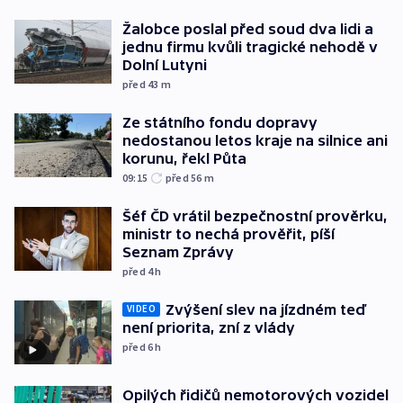
Žalobce poslal před soud dva lidi a
jednu firmu kvůli tragické nehodě v
Dolní Lutyni
před 43
m
Ze státního fondu dopravy
nedostanou letos kraje na silnice ani
korunu, řekl Půta
09:15
před 56
m
Šéf ČD vrátil bezpečnostní prověrku,
ministr to nechá prověřit, píší
Seznam Zprávy
před 4
h
Zvýšení slev na jízdném teď
VIDEO
není priorita, zní z vlády
před 6
h
Opilých řidičů nemotorových vozidel