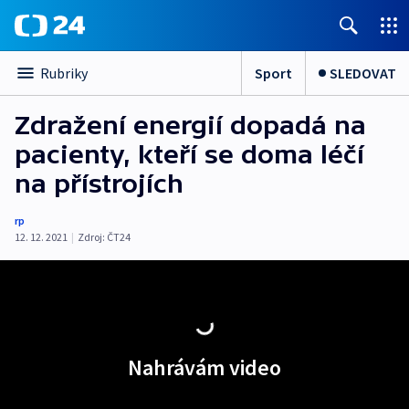
Sport
SLEDOVAT
Rubriky
Zdražení energií dopadá na
pacienty, kteří se doma léčí
na přístrojích
rp
12. 12. 2021
|
Zdroj:
ČT24
Nahrávám video