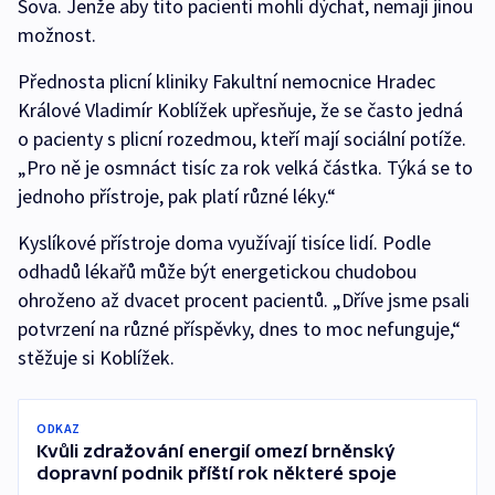
Sova. Jenže aby tito pacienti mohli dýchat, nemají jinou
možnost.
Přednosta plicní kliniky Fakultní nemocnice Hradec
Králové Vladimír Koblížek upřesňuje, že se často jedná
o pacienty s plicní rozedmou, kteří mají sociální potíže.
„Pro ně je osmnáct tisíc za rok velká částka. Týká se to
jednoho přístroje, pak platí různé léky.“
Kyslíkové přístroje doma využívají tisíce lidí. Podle
odhadů lékařů může být energetickou chudobou
ohroženo až dvacet procent pacientů. „Dříve jsme psali
potvrzení na různé příspěvky, dnes to moc nefunguje,“
stěžuje si Koblížek.
ODKAZ
Kvůli zdražování energií omezí brněnský
dopravní podnik příští rok některé spoje