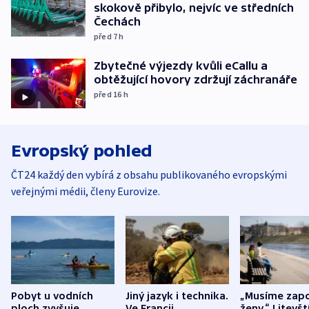
skokově přibylo, nejvíc ve středních
Čechách
před 7
h
Zbytečné výjezdy kvůli eCallu a
obtěžující hovory zdržují záchranáře
před 16
h
Evropský pohled
ČT24 každý den vybírá z obsahu publikovaného evropskými
veřejnými médii, členy Eurovize.
Pobyt u vodních
Jiný jazyk i technika.
„Musíme zapo
ploch zvyšuje
Ve Francii
ženy.“ Litevšt