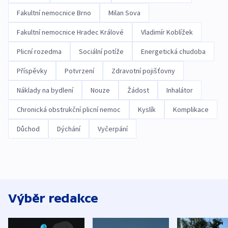
Fakultní nemocnice Brno
Milan Sova
Fakultní nemocnice Hradec Králové
Vladimír Koblížek
Plicní rozedma
Sociální potíže
Energetická chudoba
Příspěvky
Potvrzení
Zdravotní pojišťovny
Náklady na bydlení
Nouze
Žádost
Inhalátor
Chronická obstrukční plicní nemoc
Kyslík
Komplikace
Důchod
Dýchání
Vyčerpání
Výběr redakce