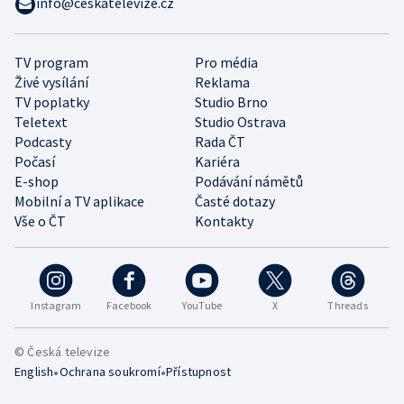
info@ceskatelevize.cz
TV program
Pro média
Živé vysílání
Reklama
TV poplatky
Studio Brno
Teletext
Studio Ostrava
Podcasty
Rada ČT
Počasí
Kariéra
E-shop
Podávání námětů
Mobilní a TV aplikace
Časté dotazy
Vše o ČT
Kontakty
Instagram
Facebook
YouTube
X
Threads
© Česká televize
•
•
English
Ochrana soukromí
Přístupnost