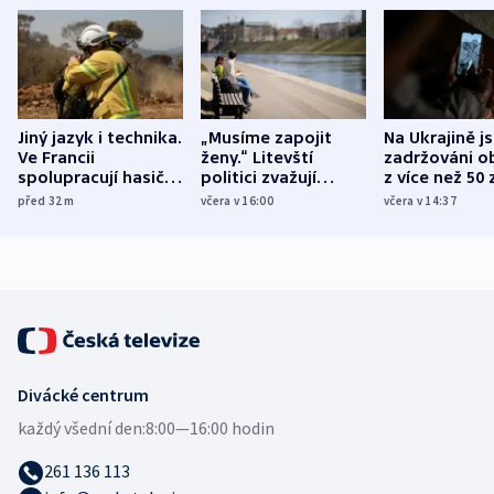
Jiný jazyk i technika.
„Musíme zapojit
Na Ukrajině j
Ve Francii
ženy.“ Litevští
zadržováni o
spolupracují hasiči z
politici zvažují
z více než 50 
různých zemí
dohodu o
Bojovali na s
před 32
m
včera v 16:00
včera v 14:37
demografii
Ruska
Divácké centrum
každý všední den:
8:00—16:00 hodin
261 136 113